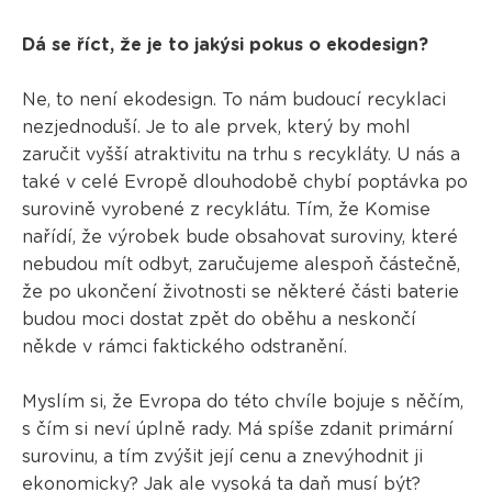
Dá se říct, že je to jakýsi pokus o ekodesign?
Ne, to není ekodesign. To nám budoucí recyklaci
nezjednoduší. Je to ale prvek, který by mohl
zaručit vyšší atraktivitu na trhu s recykláty. U nás a
také v celé Evropě dlouhodobě chybí poptávka po
surovině vyrobené z recyklátu. Tím, že Komise
nařídí, že výrobek bude obsahovat suroviny, které
nebudou mít odbyt, zaručujeme alespoň částečně,
že po ukončení životnosti se některé části baterie
budou moci dostat zpět do oběhu a neskončí
někde v rámci faktického odstranění.
Myslím si, že Evropa do této chvíle bojuje s něčím,
s čím si neví úplně rady. Má spíše zdanit primární
surovinu, a tím zvýšit její cenu a znevýhodnit ji
ekonomicky? Jak ale vysoká ta daň musí být?