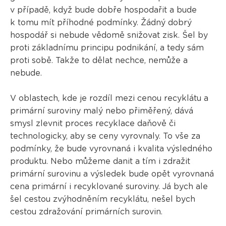
v případě, když bude dobře hospodařit a bude
k tomu mít příhodné podmínky. Žádný dobrý
hospodář si nebude vědomě snižovat zisk. Šel by
proti základnímu principu podnikání, a tedy sám
proti sobě. Takže to dělat nechce, nemůže a
nebude.
V oblastech, kde je rozdíl mezi cenou recyklátu a
primární suroviny malý nebo přiměřený, dává
smysl zlevnit proces recyklace daňově či
technologicky, aby se ceny vyrovnaly. To vše za
podmínky, že bude vyrovnaná i kvalita výsledného
produktu. Nebo můžeme danit a tím i zdražit
primární surovinu a výsledek bude opět vyrovnaná
cena primární i recyklované suroviny. Já bych ale
šel cestou zvýhodněním recyklátu, nešel bych
cestou zdražování primárních surovin.