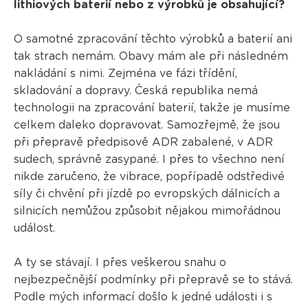
lithiových baterií nebo z výrobků je obsahující?
O samotné zpracování těchto výrobků a baterií ani
tak strach nemám. Obavy mám ale při následném
nakládání s nimi. Zejména ve fázi třídění,
skladování a dopravy. Česká republika nemá
technologii na zpracování baterií, takže je musíme
celkem daleko dopravovat. Samozřejmě, že jsou
při přepravě předpisově ADR zabalené, v ADR
sudech, správně zasypané. I přes to všechno není
nikde zaručeno, že vibrace, popřípadě odstředivé
síly či chvění při jízdě po evropských dálnicích a
silnicích nemůžou způsobit nějakou mimořádnou
událost.
A ty se stávají. I přes veškerou snahu o
nejbezpečnější podmínky při přepravě se to stává.
Podle mých informací došlo k jedné události i s