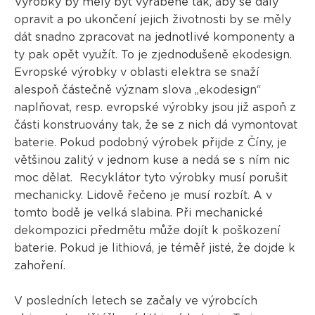
Výrobky by měly být vyráběné tak, aby se daly
opravit a po ukončení jejich životnosti by se měly
dát snadno zpracovat na jednotlivé komponenty a
ty pak opět využít. To je zjednodušeně ekodesign.
Evropské výrobky v oblasti elektra se snaží
alespoň částečně význam slova „ekodesign“
naplňovat, resp. evropské výrobky jsou již aspoň z
části konstruovány tak, že se z nich dá vymontovat
baterie. Pokud podobný výrobek přijde z Číny, je
většinou zalitý v jednom kuse a nedá se s ním nic
moc dělat. Recyklátor tyto výrobky musí porušit
mechanicky. Lidově řečeno je musí rozbít. A v
tomto bodě je velká slabina. Při mechanické
dekompozici předmětu může dojít k poškození
baterie. Pokud je lithiová, je téměř jisté, že dojde k
zahoření.
V posledních letech se začaly ve výrobcích