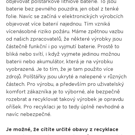
objevovat polštářkové lithiové baterie. To jsou
baterie bez pevného pouzdra, jen obal z tenké
folie. Navíc se začíná v elektronických výrobcích
objevovat více baterií najednou. Tím vzniká
vícenásobné riziko požáru. Máme zpětnou vazbu
od našich zpracovatelů, že některé výrobky jsou
částečně funkční i po vyjmutí baterie. Prostě to
bliká nebo svítí, i když vyjmete jedinou možnou
baterii nebo akumulátor, která je na výrobku
vyobrazená. Je to tím, že je tam použito více
zdrojů. Polštářky jsou ukryté a nalepené v různých
částech. Pro výrobu, a především pro uživatelský
komfort zákazníka je to výborné, ale bezpečně
rozebrat a recyklovat takový výrobek je opravdu
oříšek. Pro recyklaci je to tedy úplně nevhodné a
navíc nebezpečné.
Je možné, že cítíte určité obavy z recyklace