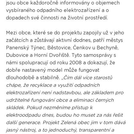
jsou obce každoročně informovány o objemech
vysbíraného odpadního elektrozařízení a o
dopadech své činnosti na životní prostředí.
Mezi obce, které se do projektu zapojily už v jeho
začátcích a zůstávají aktivní dodnes, patří městys
Panenský Týnec, Běstovice, Čenkov u Bechyně,
Dubovice a Horní Dvořiště. Tyto samosprávy s
námi spolupracují od roku 2008 a dokazují, že
dobře nastavený model může fungovat
dlouhodobě a stabilně.
„Čím dál více starostů
chápe, že recyklace a využití odpadních
elektrozařízení není nadstavbou, ale základem pro
udržitelné fungování obce a eliminaci černých
skládek. Pokud nezměníme přístup k
elektroodpadu dnes, budou ho muset za nás řešit
další generace. Projekt Zelená obec jim v tom dává
jasný nástroj, a to jednoduchý, transparentní a