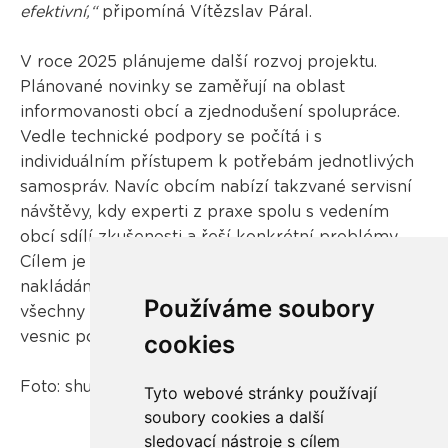
efektivní,“
připomíná Vítězslav Páral.
V roce 2025 plánujeme další rozvoj projektu.
Plánované novinky se zaměřují na oblast
informovanosti obcí a zjednodušení spolupráce.
Vedle technické podpory se počítá i s
individuálním přístupem k potřebám jednotlivých
samospráv. Navíc obcím nabízí takzvané servisní
návštěvy, kdy experti z praxe spolu s vedením
obcí sdílí zkušenosti a řeší konkrétní problémy.
Cílem je zajistit ještě dostupnější řešení v oblasti
nakládání s odpadními elektrozařízeními pro
Používáme soubory
všechny části České republiky, a to od nejmenších
vesnic po velká města.
cookies
Foto: shutterstock.com
Tyto webové stránky používají
soubory cookies a další
sledovací nástroje s cílem