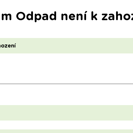
am Odpad není k zaho
hození