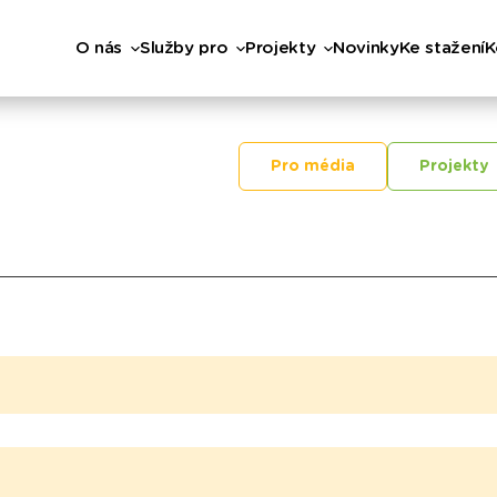
O nás
Služby pro
Projekty
Novinky
Ke stažení
K
Pro média
Projekty