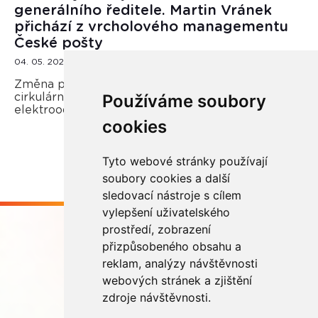
generálního ředitele. Martin Vránek
přichází z vrcholového managementu
České pošty
04. 05. 2026
Změna přichází v době rostoucích nároků na
Používáme soubory
cirkulární ekonomiku i efektivní nakládání s
elektroodpadem.
cookies
Tyto webové stránky používají
soubory cookies a další
sledovací nástroje s cílem
vylepšení uživatelského
prostředí, zobrazení
přizpůsobeného obsahu a
reklam, analýzy návštěvnosti
webových stránek a zjištění
Buďme ve spojení
zdroje návštěvnosti.