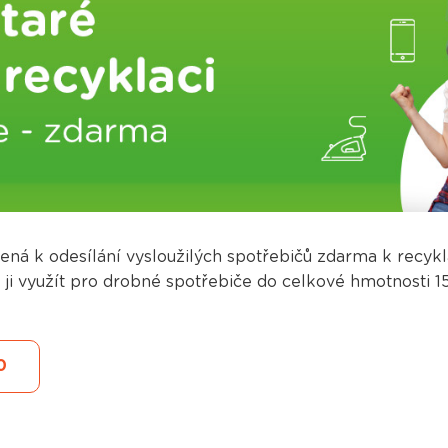
čená k odesílání vysloužilých spotřebičů zdarma k recyk
ji využít pro drobné spotřebiče do celkové hmotnosti 15
0