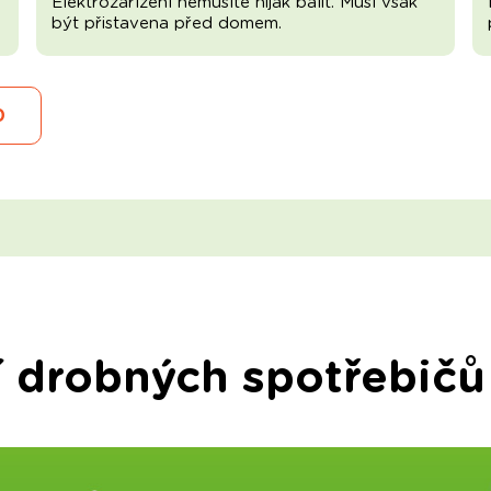
Elektrozařízení nemusíte nijak balit. Musí však
být přistavena před domem.
0
í drobných spotřebičů