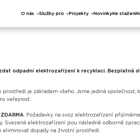
O nás
Služby pro
Projekty
Novinky
Ke stažení
K
t odpadní elektrozařízení k recyklaci. Bezplatná s
prostředí je základem všeho. Jsme jediná společnost, k
o veřejnost.
í ZDARMA
. Požadavky na svoz elektrozařízení přijímáme
ky. Svezená elektrozařízení jsou následně odborně zpraco
em eliminovat dopady na životní prostředí.