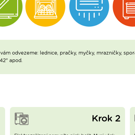
vám odvezeme: lednice, pračky, myčky, mrazničky, sporá
 42" apod.
1
Krok 2