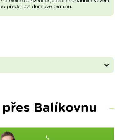
Pro elektrozařízení přijedeme nákladním vozem
po předchozí domluvě termínu.
 přes Balíkovnu