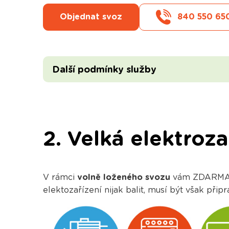
Objednat svoz
840 550 65
Další podmínky služby
2. Velká elektroz
V rámci
volně loženého svozu
vám ZDARMA od
elektozařízení nijak balit, musí být však př