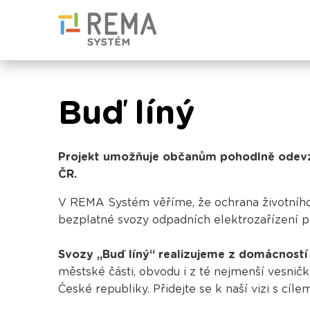
Buď líný
Projekt umožňuje občanům pohodlně odevzda
ČR.
V REMA Systém věříme, že ochrana životního 
bezplatné svozy odpadních elektrozařízení pr
Svozy „Buď líný“ realizujeme
z domácnost
městské části, obvodu i z té nejmenší vesnič
České republiky. Přidejte se k naší vizi s cíl