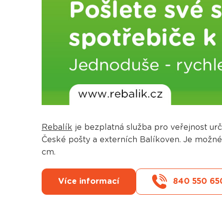
Rebalík
je bezplatná služba pro veřejnost ur
České pošty a externích Balíkoven. Je možné 
cm.
Více informací
840 550 65