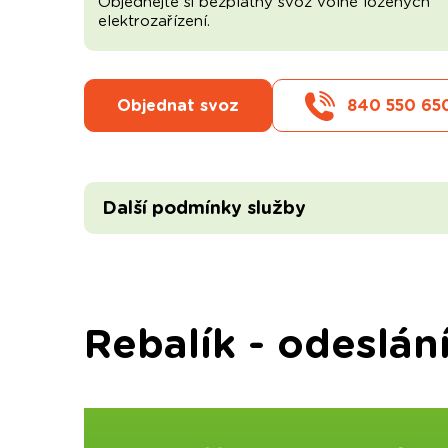
Objednejte si bezplatný svoz volně ložených
elektrozařízení.
Objednat svoz
840 550 65
Další podmínky služby
Rebalík - odeslán