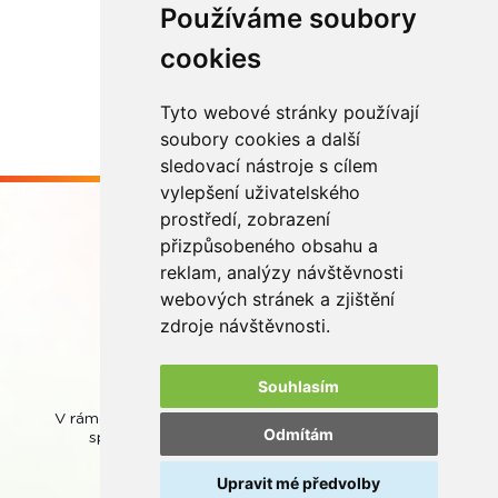
Používáme soubory
Načíst další
cookies
Tyto webové stránky používají
soubory cookies a další
sledovací nástroje s cílem
vylepšení uživatelského
prostředí, zobrazení
přizpůsobeného obsahu a
reklam, analýzy návštěvnosti
webových stránek a zjištění
Buďme ve spojení
zdroje návštěvnosti.
Souhlasím
V rámci zpětného odběru odpadních přenosných baterií
Odmítám
spolupracujeme se společností
REMA Battery
.
Upravit mé předvolby
© REMA Systém
Nastavení cookies