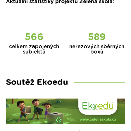
Aktuální statistiky projektu Zelená škola:
571
596
celkem zapojených
nerezových sběrných
subjektů
boxů
Soutěž Ekoedu