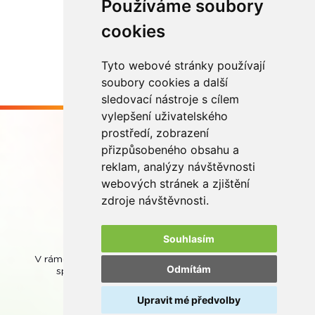
Používáme soubory
Načíst další
cookies
Tyto webové stránky používají
soubory cookies a další
sledovací nástroje s cílem
vylepšení uživatelského
prostředí, zobrazení
přizpůsobeného obsahu a
reklam, analýzy návštěvnosti
webových stránek a zjištění
Buďme ve spojení
zdroje návštěvnosti.
Souhlasím
V rámci zpětného odběru odpadních přenosných baterií
Odmítám
spolupracujeme se společností
REMA Battery
.
Upravit mé předvolby
© REMA Systém
Nastavení cookies
Ochrana osobních údajů