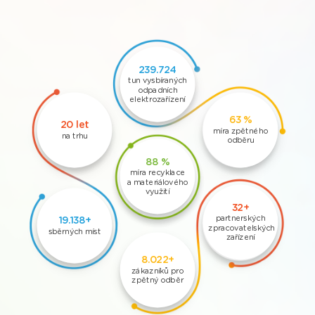
299.715
tun vysbíraných
odpadních
elektrozařízení
69 %
21 let
míra zpětného
na trhu
odběru
93 %
míra recyklace
a materiálového
využití
36+
partnerských
21.840+
zpracovatelských
sběrných míst
zařízení
10.978+
zákazníků pro
zpětný odběr