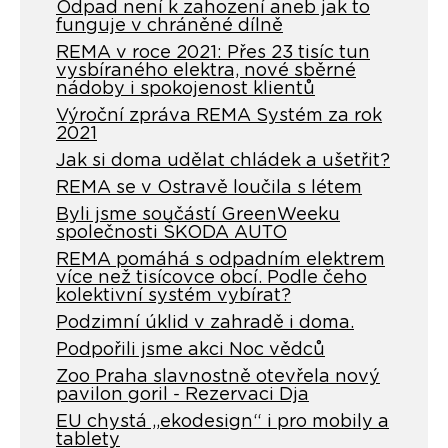
Odpad není k zahození aneb jak to
funguje v chráněné dílně
REMA v roce 2021: Přes 23 tisíc tun
vysbíraného elektra, nové sběrné
nádoby i spokojenost klientů
Výroční zpráva REMA Systém za rok
2021
Jak si doma udělat chládek a ušetřit?
REMA se v Ostravě loučila s létem
Byli jsme součástí GreenWeeku
společnosti ŠKODA AUTO
REMA pomáhá s odpadním elektrem
více než tisícovce obcí. Podle čeho
kolektivní systém vybírat?
Podzimní úklid v zahradě i doma.
Podpořili jsme akci Noc vědců
Zoo Praha slavnostně otevřela nový
pavilon goril - Rezervaci Dja
EU chystá „ekodesign“ i pro mobily a
tablety