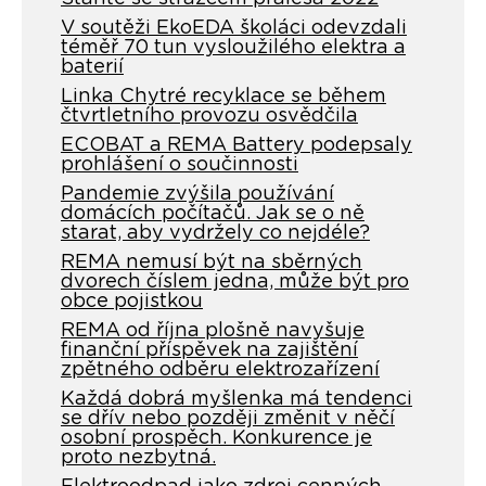
V soutěži EkoEDA školáci odevzdali
téměř 70 tun vysloužilého elektra a
baterií
Linka Chytré recyklace se během
čtvrtletního provozu osvědčila
ECOBAT a REMA Battery podepsaly
prohlášení o součinnosti
Pandemie zvýšila používání
domácích počítačů. Jak se o ně
starat, aby vydržely co nejdéle?
REMA nemusí být na sběrných
dvorech číslem jedna, může být pro
obce pojistkou
REMA od října plošně navyšuje
finanční příspěvek na zajištění
zpětného odběru elektrozařízení
Každá dobrá myšlenka má tendenci
se dřív nebo později změnit v něčí
osobní prospěch. Konkurence je
proto nezbytná.