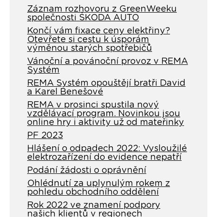
Záznam rozhovoru z GreenWeeku
společnosti ŠKODA AUTO
Končí vám fixace ceny elektřiny?
Otevřete si cestu k úsporám
výměnou starých spotřebičů
Vánoční a povánoční provoz v REMA
Systém
REMA Systém opouštějí bratři David
a Karel Benešové
REMA v prosinci spustila nový
vzdělávací program. Novinkou jsou
online hry i aktivity už od mateřinky
PF 2023
Hlášení o odpadech 2022: Vysloužilé
elektrozařízení do evidence nepatří
Podání žádosti o oprávnění
Ohlédnutí za uplynulým rokem z
pohledu obchodního oddělení
Rok 2022 ve znamení podpory
našich klientů v regionech