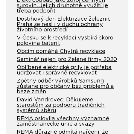
Elektroodpad jako zdroj cenných
surovin. Jejich druhotné využití je
třeba podpořit
Dostihový den Elektrizace železnic
Praha se nesl i v duchu ochrany
životního prostředí
V Česku se k recyklaci vysbírá skoro
polovina baterií.
Obcím pomáhá Chytrá recyklace
Seminář nejen pro Zelené firmy 2020
Oblíbené elektrické grily je potřeba
udržovat i správně recyklovat
Zpětný odběr výrobků Samsung
zůstane pro občany bez problémů a
beze změn
David Vandrovec: Děkujeme
starostům za podporu tradičních
systémů sběru
REMA oslovila všechny významné
zaměstnanecké unie a svazy
REMA důrazně odmítá nařčení, že