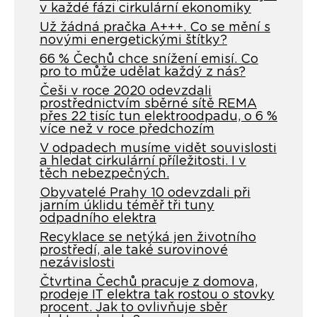
v každé fázi cirkulární ekonomiky
Už žádná pračka A+++. Co se mění s
novými energetickými štítky?
66 % Čechů chce snížení emisí. Co
pro to může udělat každý z nás?
Češi v roce 2020 odevzdali
prostřednictvím sběrné sítě REMA
přes 22 tisíc tun elektroodpadu, o 6 %
více než v roce předchozím
V odpadech musíme vidět souvislosti
a hledat cirkulární příležitosti. I v
těch nebezpečných.
Obyvatelé Prahy 10 odevzdali při
jarním úklidu téměř tři tuny
odpadního elektra
Recyklace se netýká jen životního
prostředí, ale také surovinové
nezávislosti
Čtvrtina Čechů pracuje z domova,
prodeje IT elektra tak rostou o stovky
procent. Jak to ovlivňuje sběr