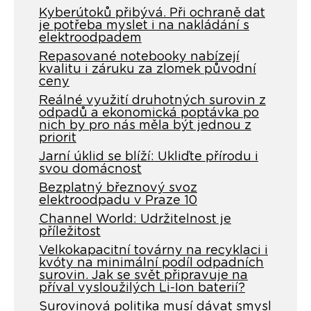
Kyberútoků přibývá. Při ochraně dat
je potřeba myslet i na nakládání s
elektroodpadem
Repasované notebooky nabízejí
kvalitu i záruku za zlomek původní
ceny
Reálné využití druhotných surovin z
odpadů a ekonomická poptávka po
nich by pro nás měla být jednou z
priorit
Jarní úklid se blíží: Ukliďte přírodu i
svou domácnost
Bezplatný březnový svoz
elektroodpadu v Praze 10
Channel World: Udržitelnost je
příležitost
Velkokapacitní továrny na recyklaci i
kvóty na minimální podíl odpadních
surovin. Jak se svět připravuje na
příval vysloužilých Li-Ion baterií?
Surovinová politika musí dávat smysl