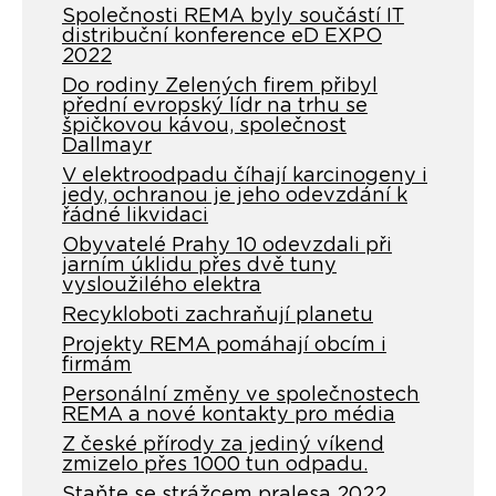
Společnosti REMA byly součástí IT
distribuční konference eD EXPO
2022
Do rodiny Zelených firem přibyl
přední evropský lídr na trhu se
špičkovou kávou, společnost
Dallmayr
V elektroodpadu číhají karcinogeny i
jedy, ochranou je jeho odevzdání k
řádné likvidaci
Obyvatelé Prahy 10 odevzdali při
jarním úklidu přes dvě tuny
vysloužilého elektra
Recykloboti zachraňují planetu
Projekty REMA pomáhají obcím i
firmám
Personální změny ve společnostech
REMA a nové kontakty pro média
Z české přírody za jediný víkend
zmizelo přes 1000 tun odpadu.
Staňte se strážcem pralesa 2022