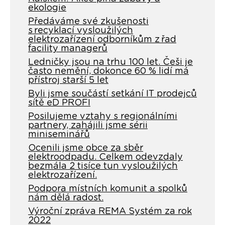
ekologie
Předáváme své zkušenosti
s recyklací vysloužilých
elektrozařízení odborníkům z řad
facility managerů
Ledničky jsou na trhu 100 let. Češi je
často nemění, dokonce 60 % lidí má
přístroj starší 5 let
Byli jsme součástí setkání IT prodejců
sítě eD PROFI
Posilujeme vztahy s regionálními
partnery, zahájili jsme sérii
miniseminářů
Ocenili jsme obce za sběr
elektroodpadu. Celkem odevzdaly
bezmála 2 tisíce tun vysloužilých
elektrozařízení.
Podpora místních komunit a spolků
nám dělá radost.
Výroční zpráva REMA Systém za rok
2022