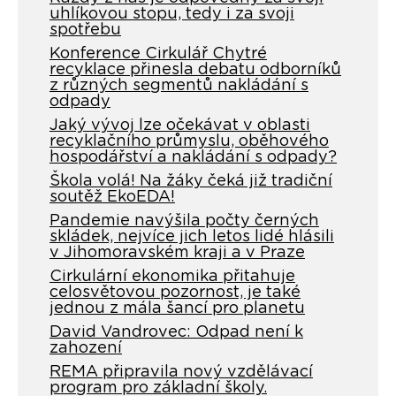
uhlíkovou stopu, tedy i za svoji
spotřebu
Konference Cirkulář Chytré
recyklace přinesla debatu odborníků
z různých segmentů nakládání s
odpady
Jaký vývoj lze očekávat v oblasti
recyklačního průmyslu, oběhového
hospodářství a nakládání s odpady?
Škola volá! Na žáky čeká již tradiční
soutěž EkoEDA!
Pandemie navýšila počty černých
skládek, nejvíce jich letos lidé hlásili
v Jihomoravském kraji a v Praze
Cirkulární ekonomika přitahuje
celosvětovou pozornost, je také
jednou z mála šancí pro planetu
David Vandrovec: Odpad není k
zahození
REMA připravila nový vzdělávací
program pro základní školy.