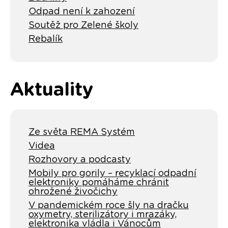
Odpad není k zahození
Soutěž pro Zelené školy
Rebalík
Aktuality
Ze světa REMA Systém
Videa
Rozhovory a podcasty
Mobily pro gorily – recyklací odpadní
elektroniky pomáháme chránit
ohrožené živočichy
V pandemickém roce šly na dračku
oxymetry, sterilizátory i mrazáky,
elektronika vládla i Vánocům