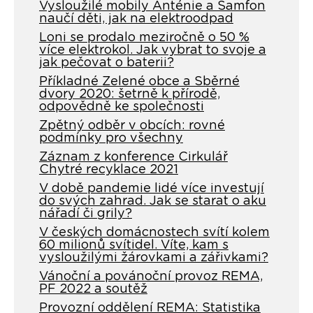
Vysloužilé mobily Anténie a Samfon
naučí děti, jak na elektroodpad
Loni se prodalo meziročně o 50 %
více elektrokol. Jak vybrat to svoje a
jak pečovat o baterii?
Příkladné Zelené obce a Sběrné
dvory 2020: šetrně k přírodě,
odpovědně ke společnosti
Zpětný odběr v obcích: rovné
podmínky pro všechny
Záznam z konference Cirkulář
Chytré recyklace 2021
V době pandemie lidé více investují
do svých zahrad. Jak se starat o aku
nářadí či grily?
V českých domácnostech svítí kolem
60 milionů svítidel. Víte, kam s
vysloužilými žárovkami a zářivkami?
Vánoční a povánoční provoz REMA,
PF 2022 a soutěž
Provozní oddělení REMA: Statistika