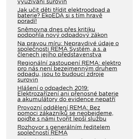
využívání surovin
Jak učit děti třídit elektroodpad a
baterie? EkoEDA si s tím hravě
poradí!
Sněmovna dnes přes kritiku
podpořila nový odpadový zákon
Na pravou míru: Nepravdivé údaje o
společnosti REMA Systém, a.s. a
členech jejího představenstva
Regionální zastoupení REMA: elektro
pro nás není bezejmenným druhem
odpadu, jsou to budoucí zdroje
surovin
Hlášení o odpadech 2019:
Elektrozařízení ani přenosné baterie
a akumulátory do evidence nepatří
Provozní oddělení REMA: Bez
pomoci zákazníků se neobejdeme,
pojďte s námi tvořit lepší službu
Rozhovor s generálním ředitelem
společností REMA