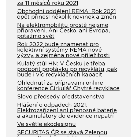
za 11 měsíců roku 2021
Obchodní oddělení REMA: Rok 2021
opět přinesl několik novinek a změn
Na elektromobilitu prostě nejsme
připraveni. Ani Česko, ani Evropa,
potažmo svět
Rok 2022 bude znamenat pro
kolektivní systémy REMA nové
výzvy, a zejména nové příležitosti
Kulatý stůl HN: V Česku je třeba
podpořit poptávku po recyklátu, pak
bude i víc recyklačních kapacit
Ohlédnutí za přípravami online
konference Cirkulář Chytré recyklace
Slovo předsedy představenstva
Hlášení o odpadech 2021:
Elektrozařízení ani přenosné baterie
a akumulátory do evidence nepatří
Ve světle ekodesignu
SECURITAS ČR se stává Zelenou