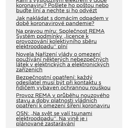
Kam s vysloužilým elektrem v době
koronaviru? Pošlete ho poštou nebo
buďte líní a nechte si ho odvézt
Jak nakládat s domácím odpadem v
době koronavirové pandemie?
Na pravou míru: Společnost REMA
Systém podmínky „licence k
provozování kolektivního sběru
elektroodpadu“ plní
Novela Nařízení vlády o omezení
používání některých nebezpečných
látek v elektrických a elektronických
zařízeních
Bezpečnostní opatření: každý
odesílatel musí být při kontaktu s
řidičem vybaven ochrannou rouškou
Provoz REMA v průběhu nouzového
stavu a doby platnosti vládních
opatření k omezení šíření koronaviru
OSN: „Na svět se valí tsunami
elektroodpadu“. Na vině je i
plánované zastarávání