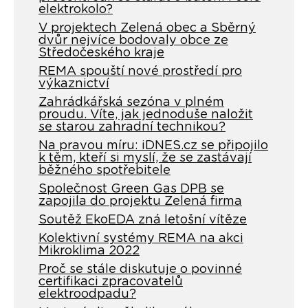
elektrokolo?
V projektech Zelená obec a Sběrný
dvůr nejvíce bodovaly obce ze
Středočeského kraje
REMA spouští nové prostředí pro
výkaznictví
Zahrádkářská sezóna v plném
proudu. Víte, jak jednoduše naložit
se starou zahradní technikou?
Na pravou míru: iDNES.cz se připojilo
k těm, kteří si myslí, že se zastávají
běžného spotřebitele
Společnost Green Gas DPB se
zapojila do projektu Zelená firma
Soutěž EkoEDA zná letošní vítěze
Kolektivní systémy REMA na akci
Mikroklima 2022
Proč se stále diskutuje o povinné
certifikaci zpracovatelů
elektroodpadu?