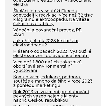
odevzdaly přes 284 tun vysloužilého
elektra
Školáci letos v soutěži Ekoedu
odevzdali k recyklaci více než 32 tisíc
kilogramů elektroodpadu. Na vítěze
čekají nové tablety
Vánoční a povánoční provoz, PF
2024
Jak přispěl rok 2023 ke snížení
elektroodpadu?
Hlášení o odpadech 2023: Vysloužilé
elektrozařízení do evidence nepatří
Více než 1 800 našich zákazníků
obdrží své environmentální
vyúčtování
Komunikace, edukace, podpora,
soutěže a mnoho dalšího v roce 2023
z pohledu marketingu
Rok 2023 ve znamení prohlubování
pevných vazeb nejen s klienty
napříč Českou republikou