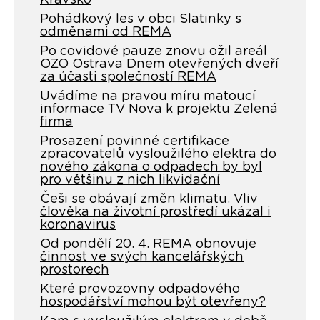
Pohádkový les v obci Slatinky s
odměnami od REMA
Po covidové pauze znovu ožil areál
OZO Ostrava Dnem otevřených dveří
za účasti společností REMA
Uvádíme na pravou míru matoucí
informace TV Nova k projektu Zelená
firma
Prosazení povinné certifikace
zpracovatelů vysloužilého elektra do
nového zákona o odpadech by byl
pro většinu z nich likvidační
Češi se obávají změn klimatu. Vliv
člověka na životní prostředí ukázal i
koronavirus
Od pondělí 20. 4. REMA obnovuje
činnost ve svých kancelářských
prostorech
Které provozovny odpadového
hospodářství mohou být otevřeny?