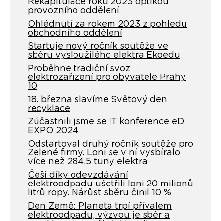
Rekapitulace roku 2023 optikou
provozního oddělení
Ohlédnutí za rokem 2023 z pohledu
obchodního oddělení
Startuje nový ročník soutěže ve
sběru vysloužilého elektra Ekoedu
Proběhne tradiční svoz
elektrozařízení pro obyvatele Prahy
10
18. března slavíme Světový den
recyklace
Zúčastnili jsme se IT konference eD
EXPO 2024
Odstartoval druhý ročník soutěže pro
Zelené firmy. Loni se v ní vysbíralo
více než 284,5 tuny elektra
Češi díky odevzdávání
elektroodpadu ušetřili loni 20 milionů
litrů ropy. Nárůst sběru činil 10 %
Den Země: Planeta trpí přívalem
elektroodpadu, výzvou je sběr a