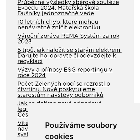
Průběžné výsledky sběrové soutěže
Ekoedu 2024. Mateřská škola
Dušníky jednoznačně vede
10 letních chyb, které mohou
nenávratně zničit elektroniku
Výroční zpráva REMA Systém za rok
2023
5 tipů, jak naložit se starým elektrem.
Darujte ho, opravte či odevzdejte k
recyklaci
Výzvy a přínosy ESG reportingu v
roce 2024
Počet Zelených obcí se rozrostl o
čtvrtinu. Nově poskytujeme
starostům návštěvy odborníků
Jak se dotkne nová odpadová
legislativa sběru starého elektra v
Česku?
Vítězové sběrové soutěže Ekoedu
Používáme soubory
navštíví recyklační závod PRAKTIK
system a získají tablety od Vodafonu
cookies