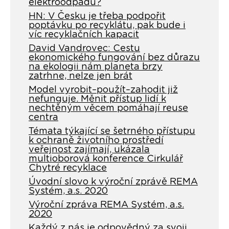
elektroodpadu?
HN: V Česku je třeba podpořit
poptávku po recyklátu, pak bude i
víc recyklačních kapacit
David Vandrovec: Cestu
ekonomického fungování bez důrazu
na ekologii nám planeta brzy
zatrhne, nelze jen brát
Model vyrobit–použít–zahodit již
nefunguje. Měnit přístup lidí k
nechtěným věcem pomáhají reuse
centra
Témata týkající se šetrného přístupu
k ochraně životního prostředí
veřejnost zajímají, ukázala
multioborová konference Cirkulář
Chytré recyklace
Úvodní slovo k výroční zprávě REMA
Systém, a.s. 2020
Výroční zpráva REMA Systém, a.s.
2020
Každý z nás je odpovědný za svoji