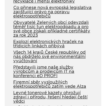
recyklace i menší elektroniky
Co přinese nová evropská legislativa
zajišťující právo na opravu
elektrospotřebičů
Obyvatelé Zelených obcí odevzdali
téměř tisíc tun elektroodpadu a pro
své obce získali příkladné certifikáty
za rok 2023
Explozí elektronických hraček na
třídicích linkách přibývá
Všech 14 krajů České republiky od
nás obdrželo své environmentální
vyúčtování
Představili jsme naše služby
výrobcům a prodejcům IT na
konferenci eD PROFI
Firemní sběr vysloužilých
elektrospotřebičů zatím vede Alza
Levné tonerové kazety ohrožují
zdraví i přírodu, řešení hledají čeští
vědci