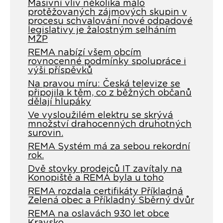
Masivní vliv několika málo
protěžovaných zájmových skupin v
procesu schvalování nové odpadové
legislativy je žalostným selháním
MŽP
REMA nabízí všem obcím
rovnocenné podmínky spolupráce i
výši příspěvků
Na pravou míru: Česká televize se
připojila k těm, co z běžných občanů
dělají hlupáky
Ve vysloužilém elektru se skrývá
množství drahocenných druhotných
surovin.
REMA Systém má za sebou rekordní
rok.
Dvě stovky prodejců IT zavítaly na
Konopiště a REMA byla u toho
REMA rozdala certifikáty Příkladná
Zelená obec a Příkladný Sběrný dvůr
REMA na oslavách 930 let obce
Kravsko