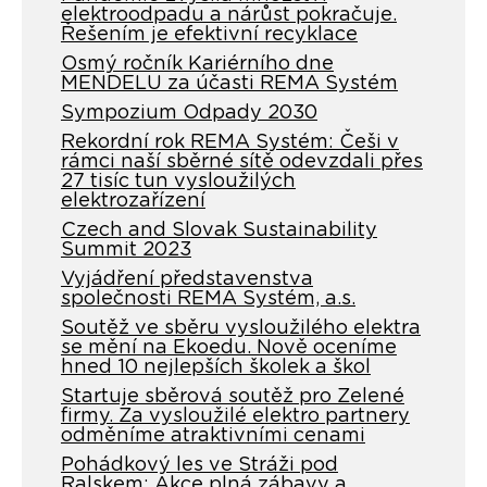
elektroodpadu a nárůst pokračuje.
Řešením je efektivní recyklace
Osmý ročník Kariérního dne
MENDELU za účasti REMA Systém
Sympozium Odpady 2030
Rekordní rok REMA Systém: Češi v
rámci naší sběrné sítě odevzdali přes
27 tisíc tun vysloužilých
elektrozařízení
Czech and Slovak Sustainability
Summit 2023
Vyjádření představenstva
společnosti REMA Systém, a.s.
Soutěž ve sběru vysloužilého elektra
se mění na Ekoedu. Nově oceníme
hned 10 nejlepších školek a škol
Startuje sběrová soutěž pro Zelené
firmy. Za vysloužilé elektro partnery
odměníme atraktivními cenami
Pohádkový les ve Stráži pod
Ralskem: Akce plná zábavy a