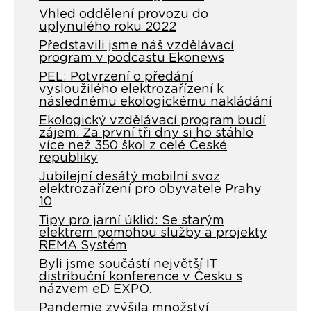
Vhled oddělení provozu do
uplynulého roku 2022
Představili jsme náš vzdělávací
program v podcastu Ekonews
PEL: Potvrzení o předání
vysloužilého elektrozařízení k
následnému ekologickému nakládání
Ekologický vzdělávací program budí
zájem. Za první tři dny si ho stáhlo
více než 350 škol z celé České
republiky
Jubilejní desátý mobilní svoz
elektrozařízení pro obyvatele Prahy
10
Tipy pro jarní úklid: Se starým
elektrem pomohou služby a projekty
REMA Systém
Byli jsme součástí největší IT
distribuční konference v Česku s
názvem eD EXPO.
Pandemie zvýšila množství