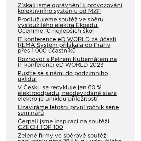
Získali jsme oprávnění k provozování
kolektivního systému od MŽP
Prodlužujeme soutěž ve sběru
vysloužilého elektra Ekoedu.
Oceníme 10 nejlepších škol
IT konference eD WORLD za účasti
REMA Systém přilákala do Prahy
přes 1 000 účastníků
Rozhovor s Petrem Kubernátem na
IT konferenci eD WORLD 2023
Pusťte se s námi do podzimního
úklidu!
V Česku se recykluje jen 60 %
elektroodpadu, neodevzdané staré
elektro je uniklou příležitostí
Uzavíráme letošní první ročník série
seminářů
Čerpali jsme inspiraci na soutěži
CZECH TOP 100
Zelené firmy ve sběrové soutěži