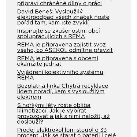
připraví chráněné dílny o práci
David Beneš: Vysloužilý
elektroodpad všech značek noste
pořád tam, kam jste zvyklí
Inspirujte se zkušenostmi obcí
spolupracujících s REMA
REMA je připravena zajistit svoz
všeho, co ASEKOL odmítne převzít
REMA je připravena s obcemi
okamžitě jednat
Vyjádření kolektivního systému
REMA
Bezplatná linka Chytrá recyklace
lidem poradí, kam s vysloužilým
elektrem
S horkými léty roste obliba
klimatizací. Jak je vybírat,
provozovat a jak s nimi naložit, až
doslouží?
Prodej elektrokol loni stoupl o 33
procent. Jak se starat o baterii i celé