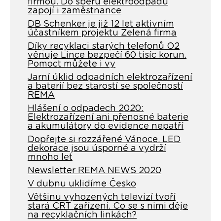
firmou. Do sběru elektroodpadu
zapojí i zaměstnance
DB Schenker je již 12 let aktivním
účastníkem projektu Zelená firma
Díky recyklaci starých telefonů O2
věnuje Lince bezpečí 60 tisíc korun.
Pomoct můžete i vy
Jarní úklid odpadních elektrozařízení
a baterií bez starostí se společností
REMA
Hlášení o odpadech 2020:
Elektrozařízení ani přenosné baterie
a akumulátory do evidence nepatří
Dopřejte si rozzářené Vánoce. LED
dekorace jsou úsporné a vydrží
mnoho let
Newsletter REMA NEWS 2020
V dubnu uklidíme Česko
Většinu vyhozených televizí tvoří
stará CRT zařízení. Co se s nimi děje
na recyklačních linkách?