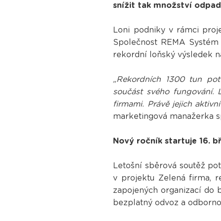
snížit tak množství odpa
Loni podniky v rámci proje
Společnost REMA Systém te
rekordní loňský výsledek n
„Rekordních 1300 tun pot
součást svého fungování. 
firmami. Právě jejich aktiv
marketingová manažerka s
Nový ročník startuje 16. b
Letošní sběrová soutěž pot
v projektu Zelená firma, 
zapojených organizací do b
bezplatný odvoz a odborno