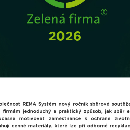
polečnost REMA Systém nový ročník sběrové soutěže
t firmám jednoduchý a praktický způsob, jak sběr 
časně motivovat zaměstnance k ochraně životníh
ahují cenné materiály, které lze při odborné recykla