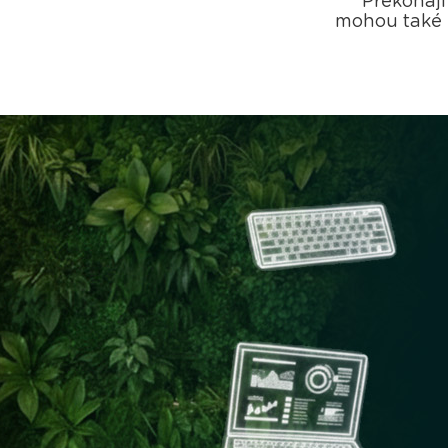
Překonají
mohou také 