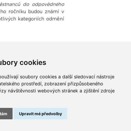
zaměstnanců do odpovědného
ního ročníku budou známí v
tlivých kategoriích odmění
ubory cookies
oužívají soubory cookies a další sledovací nástroje
vatelského prostředí, zobrazení přizpůsobeného
Buďme ve spojení
ýzy návštěvnosti webových stránek a zjištění zdroje
tám
Upravit mé předvolby
odběru odpadních přenosných baterií spolupracujeme
se společností
REMA Battery
.