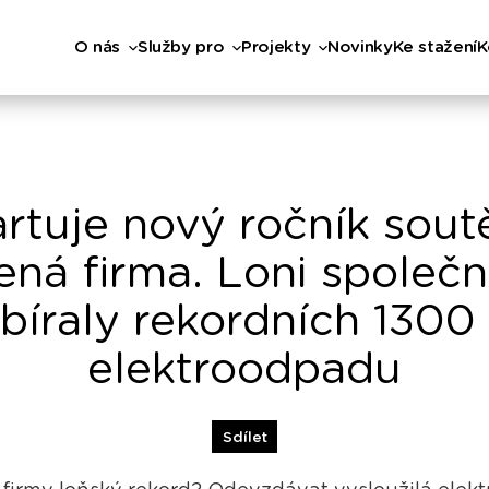
O nás
Služby pro
Projekty
Novinky
Ke stažení
K
artuje nový ročník sout
ená firma. Loni společn
bíraly rekordních 1300
elektroodpadu
Sdílet