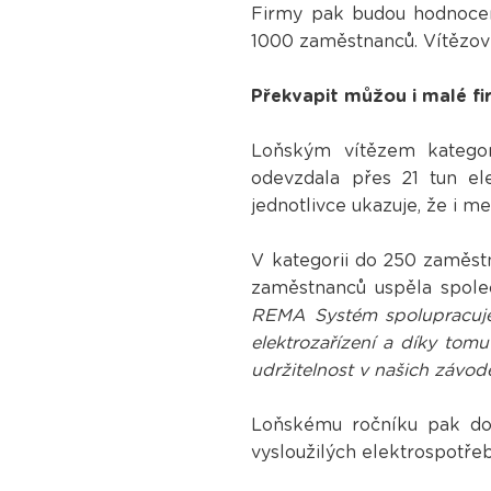
Firmy pak budou hodnocen
1000 zaměstnanců. Vítězové
Překvapit můžou i malé f
Loňským vítězem kategor
odevzdala přes 21 tun e
jednotlivce ukazuje, že i
V kategorii do 250 zaměst
zaměstnanců uspěla spol
REMA Systém spolupracujem
elektrozařízení a díky tomu
udržitelnost v našich závod
Loňskému ročníku pak domi
vysloužilých elektrospotřeb