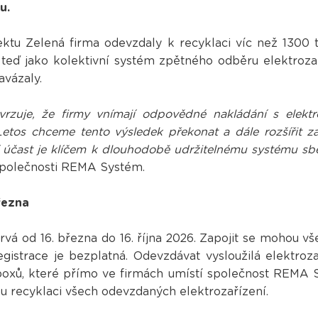
du.
ktu Zelená firma odevzdaly k recyklaci víc než 1300 t
ď jako kolektivní systém zpětného odběru elektrozař
avázaly.
vrzuje, že firmy vnímají odpovědné nakládání s elekt
Letos chceme tento výsledek překonat a dále rozšířit z
ní účast je klíčem k dlouhodobě udržitelnému systému sbě
polečnosti REMA Systém.
řezna
rvá od 16. března do 16. října 2026. Zapojit se mohou v
registrace je bezplatná. Odevzdávat vysloužilá elektro
oxů, které přímo ve firmách umístí společnost REMA Sy
u recyklaci všech odevzdaných elektrozařízení.