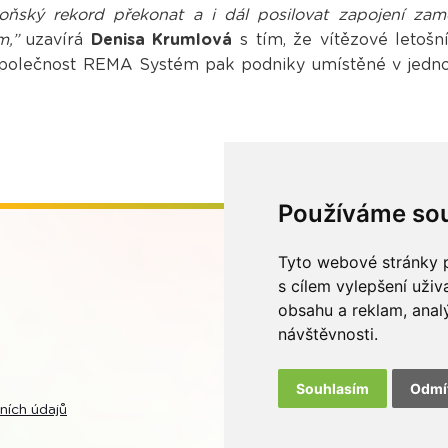
 loňský rekord překonat a i dál posilovat zapojení 
m,”
uzavírá
Denisa Krumlová
s tím, že vítězové letoš
 Společnost REMA Systém pak podniky umístěné v jedno
Používáme so
Tyto webové stránky p
s cílem vylepšení uži
obsahu a reklam, anal
návštěvnosti.
Souhlasím
Odmí
ních údajů
V rámci zpětného 