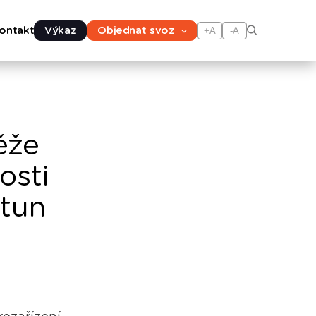
ontakt
Výkaz
Objednat svoz
+A
-A
ěže
osti
 tun