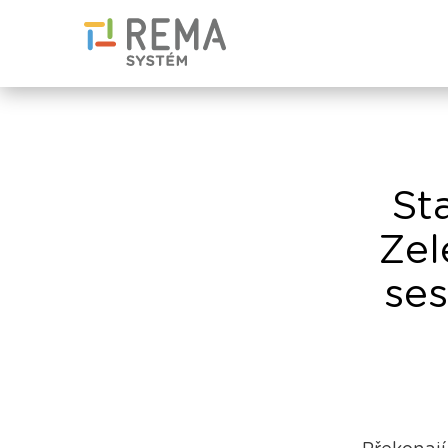
St
Zel
ses