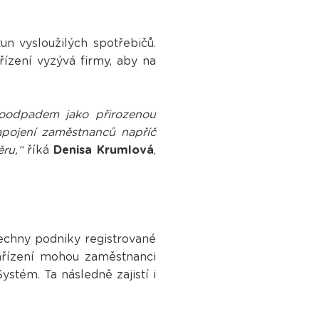
un vysloužilých spotřebičů.
ízení vyzývá firmy, aby na
roodpadem jako přirozenou
apojení zaměstnanců napříč
ru,“
říká
Denisa Krumlová
,
šechny podniky registrované
zařízení mohou zaměstnanci
stém. Ta následně zajistí i