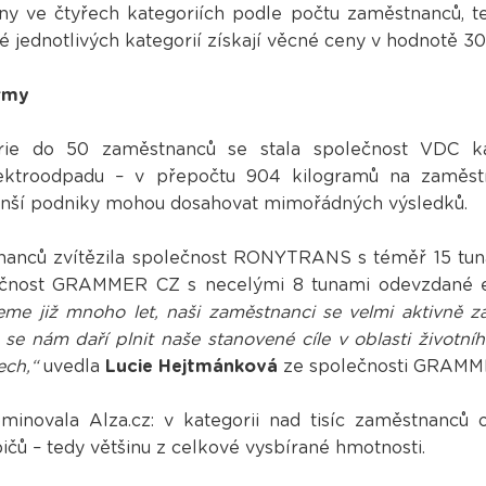
y ve čtyřech kategoriích podle počtu zaměstnanců, te
 jednotlivých kategorií získají věcné ceny v hodnotě 30 
irmy
ie do 50 zaměstnanců se stala společnost VDC kan
lektroodpadu – v přepočtu 904 kilogramů na zaměst
 menší podniky mohou dosahovat mimořádných výsledků.
nanců zvítězila společnost RONYTRANS s téměř 15 tuna
ečnost GRAMMER CZ s necelými 8 tunami odevzdané e
e již mnoho let, naši zaměstnanci se velmi aktivně z
 se nám daří plnit naše stanovené cíle v oblasti životníh
ech,“
uvedla
Lucie Hejtmánková
ze společnosti GRAMM
novala Alza.cz: v kategorii nad tisíc zaměstnanců o
ičů – tedy většinu z celkové vysbírané hmotnosti.