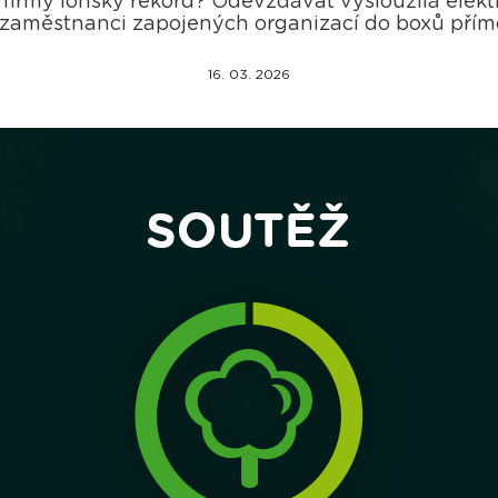
 firmy loňský rekord? Odevzdávat vysloužilá elekt
zaměstnanci zapojených organizací do boxů přímo
16. 03. 2026