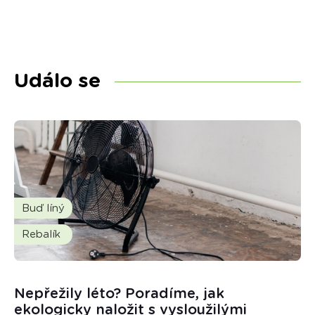
Událo se
Buď líný
Rebalík
Nepřežily léto? Poradíme, jak
ekologicky naložit s vysloužilými