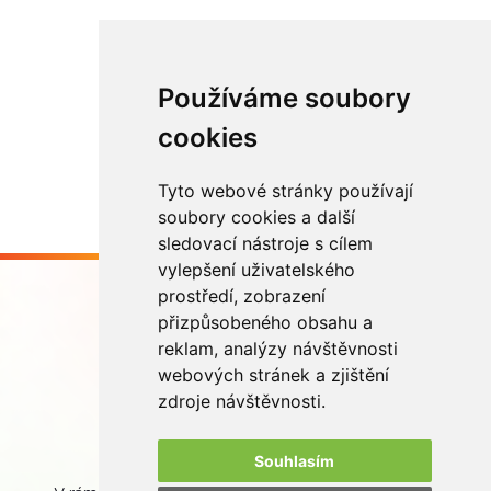
Používáme soubory
Načíst další
cookies
Tyto webové stránky používají
soubory cookies a další
sledovací nástroje s cílem
vylepšení uživatelského
prostředí, zobrazení
přizpůsobeného obsahu a
reklam, analýzy návštěvnosti
webových stránek a zjištění
Buďme ve spojení
zdroje návštěvnosti.
Souhlasím