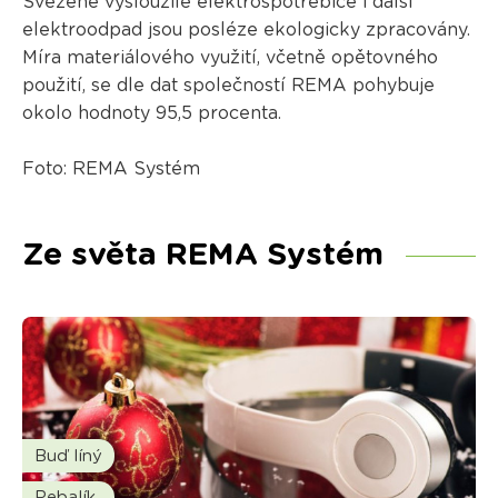
Svezené vysloužilé elektrospotřebiče i další
elektroodpad jsou posléze ekologicky zpracovány.
Míra materiálového využití, včetně opětovného
použití, se dle dat společností REMA pohybuje
okolo hodnoty 95,5 procenta.
Foto: REMA Systém
Ze světa REMA Systém
Buď líný
Rebalík