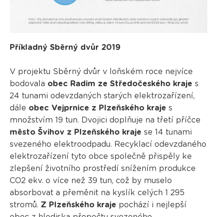
Příkladný Sběrný dvůr 2019
V projektu Sběrný dvůr v loňském roce nejvíce
bodovala
obec Radim ze Středočeského kraje
s
24 tunami odevzdaných starých elektrozařízení,
dále
obec Vejprnice z Plzeňského kraje
s
množstvím 19 tun. Dvojici doplňuje na třetí příčce
město Švihov z Plzeňského kraje
se 14 tunami
svezeného elektroodpadu. Recyklací odevzdaného
elektrozařízení tyto obce společně přispěly ke
zlepšení životního prostředí snížením produkce
CO2 ekv. o více než 39 tun, což by muselo
absorbovat a přeměnit na kyslík celých 1 295
stromů.
Z Plzeňského kraje
pochází i nejlepší