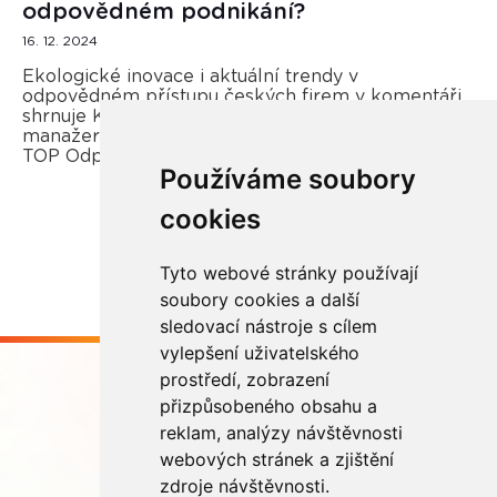
odpovědném podnikání?
16. 12. 2024
Ekologické inovace i aktuální trendy v
odpovědném přístupu českých firem v komentáři
shrnuje Kateřina Opletal Průchová, regionální
manažerka REMA Systém a porotkyně soutěže
TOP Odpovědná firma.
Používáme soubory
cookies
Více zde
Tyto webové stránky používají
soubory cookies a další
sledovací nástroje s cílem
vylepšení uživatelského
prostředí, zobrazení
přizpůsobeného obsahu a
reklam, analýzy návštěvnosti
webových stránek a zjištění
Buďme ve spojení
zdroje návštěvnosti.