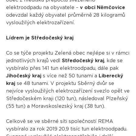
obec z hlediska přepočtu svezeného
elektroodpadu na obyvatele –
v obci Němčovice
odevzdal každý obyvatel průměrně 28 kilogramů
vysloužilých elektrozařízení.
Lídrem je Středočeský kraj
Co se týče projektu Zelená obec nejlépe si v rámci
jednotlivých krajů vedl
Středočeský kraj
, kde se
vysbíralo přes 141 tun elektroodpadu, dále pak
Jihočeský kraj
s více než 50 tunami a
Liberecký
kraj
se 48 tunami. V projektu Sběrný dvůr se
nejvíce vysloužilých elektrozařízení svezlo opět ve
Středočeském kraji (120 tun), následoval Plzeňský
(55 tun) a Moravskoslezský kraj (38 tun).
Celkově se ve sběrné síti společností REMA
vysbíralo za rok 2019 20,9 tisíc tun elektroodpadu.