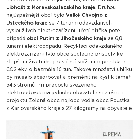
Libhošť z Moravskoslezského kraje
. Druhou
nejúspěšnější obcí bylo
Velké Chvojno z
Ústeckého kraje
se 7 tunami odevzdaných
vysloužilých elektrozařízení. Třetí příčka poté
připadá
obci Putim z Jihočeského kraje
se 6,8
tunami elektroodpadu. Recyklací odevzdaného
elektrozařízení tyto obce společně přispěly ke
zlepšení životního prostředí snížením produkce
CO2 ekv. o bezmála 16 tun. Takové množství uhlíku
by muselo absorbovat a přeměnit na kyslík téměř
543 stromů. Při přepočtu svezeného
elektroodpadu na jednoho obyvatele si v rámci
projektu Zelená obec nejlépe vedla obec Poustka
z Karlovarského kraje s 27 kilogramy na obyvatele.