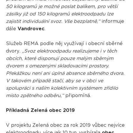
50 kilogramů je možné poslat balíkem, pro větší
zásilky již od 150 kilogramů elektroodpadu lze
zajistit individuální svoz. Vše bezplatně,“
informuje
dále
Vandrovec
.
Služeb REMA podle něj využívají i obecní sběrné
dvory
. „Svoz elektroodpadu realizujeme i v těch
obcích, které disponují pouze malým sběrným
dvorem s omezenými skladovacími prostory.
Překážkou není ani úplná absence sběrného dvora.
V takovém případě stačí, aby se v obci ve
spolupráci s naším kolektivním systémem zřídilo
místo zpětného odběru,“
připomíná.
Příkladná Zelená obec 2019
V projektu Zelená obec za rok 2019 vůbec nejvíce
elektroodpadu, více jak 10 tun, vysbírala
obec