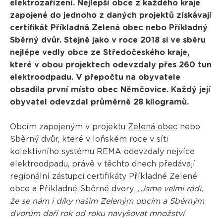
elektrozařízení. Nejlepší obce z každého kraje
zapojené do jednoho z daných projektů získávají
certifikát Příkladná Zelená obec nebo Příkladný
Sběrný dvůr. Stejně jako v roce 2018 si ve sběru
nejlépe vedly obce ze Středočeského kraje,
které v obou projektech odevzdaly přes 260 tun
elektroodpadu. V přepočtu na obyvatele
obsadila první místo obec Němčovice. Každý její
obyvatel odevzdal průměrně 28 kilogramů.
Obcím zapojeným v projektu
Zelená obec
nebo
Sběrný dvůr, které v loňském roce v síti
kolektivního systému REMA odevzdaly nejvíce
elektroodpadu, právě v těchto dnech předávají
regionální zástupci certifikáty Příkladné Zelené
obce a Příkladné Sběrné dvory.
„Jsme velmi rádi,
že se nám i díky našim Zeleným obcím a Sběrným
dvorům daří rok od roku navyšovat množství