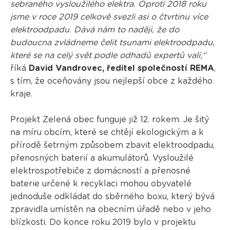
sebraného vysloužilého elektra. Oproti 2018 roku
jsme v roce 2019 celkově svezli asi o čtvrtinu více
elektroodpadu. Dává nám to naději, že do
budoucna zvládneme čelit tsunami elektroodpadu,
které se na celý svět podle odhadů expertů valí,“
říká
David Vandrovec, ředitel společností REMA
,
s tím, že oceňovány jsou nejlepší obce z každého
kraje.
Projekt Zelená obec funguje již 12. rokem. Je šitý
na míru obcím, které se chtějí ekologickým a k
přírodě šetrným způsobem zbavit elektroodpadu,
přenosných baterií a akumulátorů. Vysloužilé
elektrospotřebiče z domácností a přenosné
baterie určené k recyklaci mohou obyvatelé
jednoduše odkládat do sběrného boxu, který bývá
zpravidla umístěn na obecním úřadě nebo v jeho
blízkosti. Do konce roku 2019 bylo v projektu