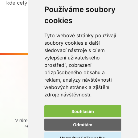
kde celý proces recyklace začíná.
Používáme soubory
cookies
Více zde
Tyto webové stránky používají
soubory cookies a další
sledovací nástroje s cílem
vylepšení uživatelského
prostředí, zobrazení
přizpůsobeného obsahu a
reklam, analýzy návštěvnosti
webových stránek a zjištění
Buďme ve spojení
zdroje návštěvnosti.
Souhlasím
V rámci zpětného odběru odpadních přenosných baterií
Odmítám
spolupracujeme se společností
REMA Battery
.