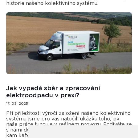
historie našeho kolektivního systému.
Jak vypadá sběr a zpracování
elektroodpadu v praxi?
17. 03. 2025
Při příležitosti výročí založení našeho kolektivního
systému jsme pro vás natočili ukázku toho, jak
naše práce funguje v reálném provozu. Podíváte se
s námi do logistického centra v Osvětimanech,
kam každoročně svážíme tuny elektroodpadu a