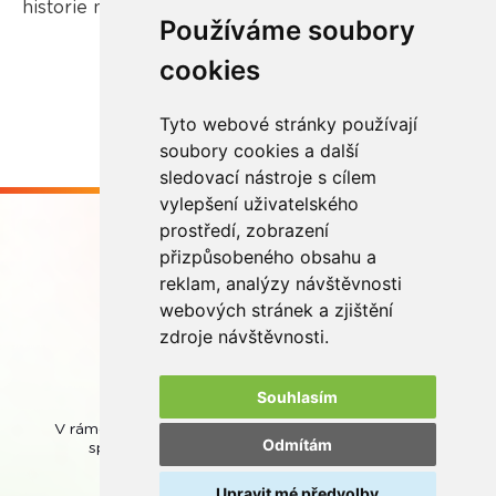
historie našeho kolektivního systému.
Používáme soubory
cookies
Více zde
Tyto webové stránky používají
soubory cookies a další
sledovací nástroje s cílem
vylepšení uživatelského
prostředí, zobrazení
přizpůsobeného obsahu a
reklam, analýzy návštěvnosti
webových stránek a zjištění
Buďme ve spojení
zdroje návštěvnosti.
Souhlasím
V rámci zpětného odběru odpadních přenosných baterií
Odmítám
spolupracujeme se společností
REMA Battery
.
Upravit mé předvolby