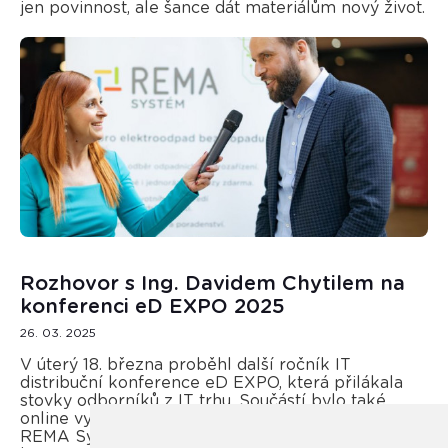
jen povinnost, ale šance dát materiálům nový život.
Rozhovor s Ing. Davidem Chytilem na
konferenci eD EXPO 2025
26. 03. 2025
V úterý 18. března proběhl další ročník IT
distribuční konference eD EXPO, která přilákala
stovky odborníků z IT trhu. Součástí bylo také
online vysílání, ve kterém se člen představenstva
REMA Systém, Ing. David Chytil, ohlédl za 20 lety