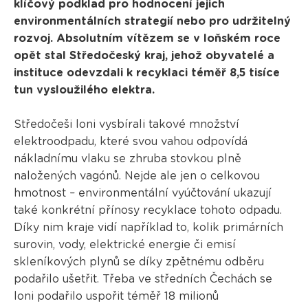
klíčový podklad pro hodnocení jejich
environmentálních strategií nebo pro udržitelný
rozvoj. Absolutním vítězem se v loňském roce
opět stal Středočeský kraj, jehož obyvatelé a
instituce odevzdali k recyklaci téměř 8,5 tisíce
tun vysloužilého elektra.
Středočeši loni vysbírali takové množství
elektroodpadu, které svou vahou odpovídá
nákladnímu vlaku se zhruba stovkou plně
naložených vagónů. Nejde ale jen o celkovou
hmotnost – environmentální vyúčtování ukazují
také konkrétní přínosy recyklace tohoto odpadu.
Díky nim kraje vidí například to, kolik primárních
surovin, vody, elektrické energie či emisí
skleníkových plynů se díky zpětnému odběru
podařilo ušetřit. Třeba ve středních Čechách se
loni podařilo uspořit téměř 18 milionů