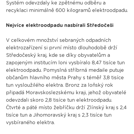
Systém odevzdaly ke zpětnému odběru a
recyklaci minimálně 600 kilogramů elektroodpadu.
Nejvíce elektroodpadu nasbírali Středočeši
V celkovém množství sebraných odpadních
elektrozařízení si první místo dlouhodobě drží
Středočeský kraj, kde se díky obyvatelům a
zapojeným institucím loni vysbíralo 8,47 tisíce tun
elektroodpadu. Pomyslná stříbrná medaile putuje
občanům hlavního města Prahy s téměř 3,8 tisíce
tun vysloužilého elektra. Bronz za loňský rok
připadá Moravskoslezskému kraji, jehož obyvatelé
odevzdali skoro 2,8 tisíce tun elektroodpadu.
Čtvrté a páté místo žebříčku drží Zlínský kraj s 2,4
tisíce tun a Jihomoravský kraj s 2,3 tisíce tun
vysbíraného elektra.