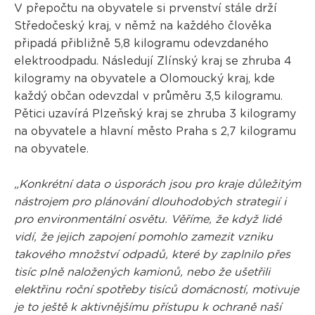
V přepočtu na obyvatele si prvenství stále drží
Středočeský kraj, v němž na každého člověka
připadá přibližně 5,8 kilogramu odevzdaného
elektroodpadu. Následují Zlínský kraj se zhruba 4
kilogramy na obyvatele a Olomoucký kraj, kde
každý občan odevzdal v průměru 3,5 kilogramu.
Pětici uzavírá Plzeňský kraj se zhruba 3 kilogramy
na obyvatele a hlavní město Praha s 2,7 kilogramu
na obyvatele.
„Konkrétní data o úsporách jsou pro kraje důležitým
nástrojem pro plánování dlouhodobých strategií i
pro environmentální osvětu. Věříme, že když lidé
vidí, že jejich zapojení pomohlo zamezit vzniku
takového množství odpadů, které by zaplnilo přes
tisíc plně naložených kamionů, nebo že ušetřili
elektřinu roční spotřeby tisíců domácností, motivuje
je to ještě k aktivnějšímu přístupu k ochraně naší