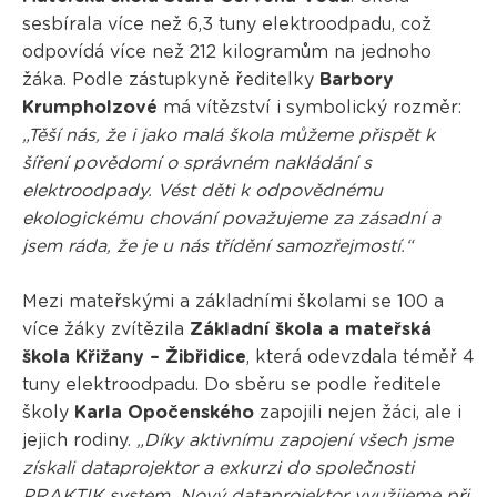
sesbírala více než 6,3 tuny elektroodpadu, což
odpovídá více než 212 kilogramům na jednoho
žáka. Podle zástupkyně ředitelky
Barbory
Krumpholzové
má vítězství i symbolický rozměr:
„Těší nás, že i jako malá škola můžeme přispět k
šíření povědomí o správném nakládání s
elektroodpady. Vést děti k odpovědnému
ekologickému chování považujeme za zásadní a
jsem ráda, že je u nás třídění samozřejmostí.“
Mezi mateřskými a základními školami se 100 a
více žáky zvítězila
Základní škola a mateřská
škola Křižany – Žibřidice
, která odevzdala téměř 4
tuny elektroodpadu. Do sběru se podle ředitele
školy
Karla Opočenského
zapojili nejen žáci, ale i
jejich rodiny.
„Díky aktivnímu zapojení všech jsme
získali dataprojektor a exkurzi do společnosti
PRAKTIK system. Nový dataprojektor využijeme při