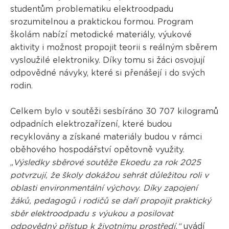
studentům problematiku elektroodpadu
srozumitelnou a praktickou formou. Program
školám nabízí metodické materiály, výukové
aktivity i možnost propojit teorii s reálným sběrem
vysloužilé elektroniky. Díky tomu si žáci osvojují
odpovědné návyky, které si přenášejí i do svých
rodin.
Celkem bylo v soutěži sesbíráno 30 707 kilogramů
odpadních elektrozařízení, které budou
recyklovány a získané materiály budou v rámci
oběhového hospodářství opětovně využity.
„
Výsledky sběrové soutěže Ekoedu za rok 2025
potvrzují, že školy dokážou sehrát důležitou roli v
oblasti environmentální výchovy. Díky zapojení
žáků, pedagogů i rodičů se daří propojit praktický
sběr elektroodpadu s výukou a posilovat
odpovědný přístup k životnímu prostředí,“
uvádí