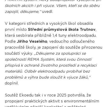
školních akcích i při výuce. Všem, kteří se do sběru
zapojili, děkujeme,“
uvedl.
V kategorii středních a vysokých škol obsadila
první místo
Střední průmyslová škola Trutnov
,
která sesbírala přibližně 1,4 tuny elektroodpadu.
Podle
Jiřího Veselého
, vedoucího odloučeného
pracoviště školy, je zapojení do soutěže přirozenou
součástí výuky.
„Děkujeme za spolupráci se
společností REMA Systém, která svou činností
přispívá k ochraně životního prostředí a recyklaci
materiálů. Odběr elektroodpadu probíhal bez
problémů a výhra bude sloužit k výuce žáků,“
doplnil.
Soutěž Ekoedu tak i v roce 2025 potvrdila, že
propojení praktických aktivit s environmentálním