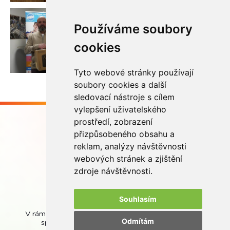
Používáme soubory
cookies
Tyto webové stránky používají
soubory cookies a další
sledovací nástroje s cílem
vylepšení uživatelského
prostředí, zobrazení
přizpůsobeného obsahu a
reklam, analýzy návštěvnosti
webových stránek a zjištění
Buďme ve spojení
zdroje návštěvnosti.
Souhlasím
V rámci zpětného odběru odpadních přenosných baterií
Odmítám
spolupracujeme se společností
REMA Battery
.