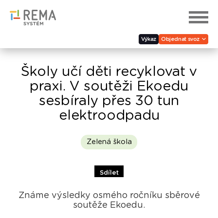
Výkaz
Objednat svoz
Školy učí děti recyklovat v
praxi. V soutěži Ekoedu
sesbíraly přes 30 tun
elektroodpadu
Zelená škola
Sdílet
Známe výsledky osmého ročníku sběrové
soutěže Ekoedu.