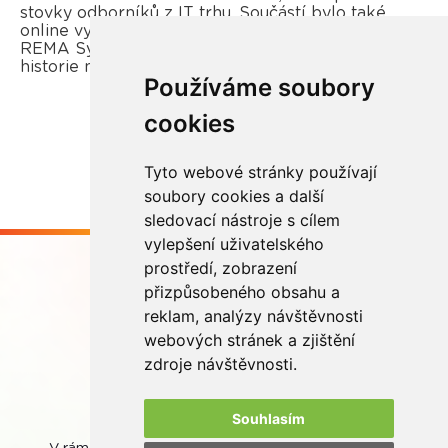
stovky odborníků z IT trhu. Součástí bylo také
online vysílání, ve kterém se člen představenstva
REMA Systém, Ing. David Chytil, ohlédl za 20 lety
historie našeho kolektivního systému.
Používáme soubory
cookies
Více zde
Tyto webové stránky používají
soubory cookies a další
sledovací nástroje s cílem
vylepšení uživatelského
prostředí, zobrazení
přizpůsobeného obsahu a
reklam, analýzy návštěvnosti
webových stránek a zjištění
Buďme ve spojení
zdroje návštěvnosti.
Souhlasím
V rámci zpětného odběru odpadních přenosných baterií