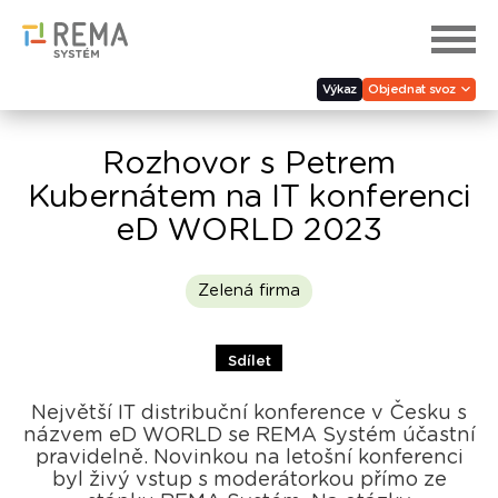
Výkaz
Objednat svoz
Rozhovor s Petrem
Kubernátem na IT konferenci
eD WORLD 2023
Zelená firma
Sdílet
Největší IT distribuční konference v Česku s
názvem eD WORLD se REMA Systém účastní
pravidelně. Novinkou na letošní konferenci
byl živý vstup s moderátorkou přímo ze