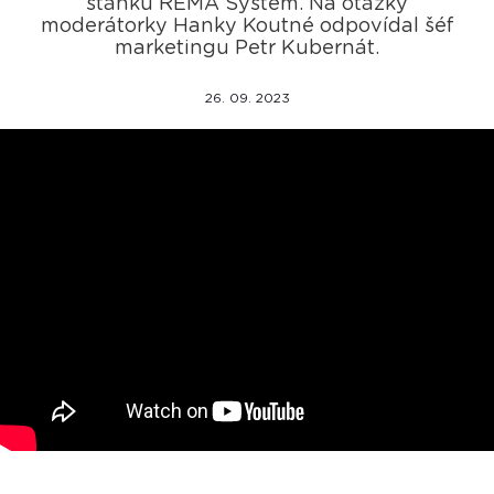
stánku REMA Systém. Na otázky
moderátorky Hanky Koutné odpovídal šéf
marketingu Petr Kubernát.
26. 09. 2023