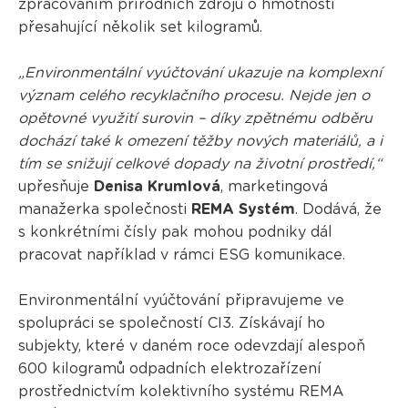
zpracováním přírodních zdrojů o hmotnosti
přesahující několik set kilogramů.
„Environmentální vyúčtování ukazuje na komplexní
význam celého recyklačního procesu. Nejde jen o
opětovné využití surovin – díky zpětnému odběru
dochází také k omezení těžby nových materiálů, a i
tím se snižují celkové dopady na životní prostředí,“
upřesňuje
Denisa Krumlová
, marketingová
manažerka společnosti
REMA Systém
. Dodává, že
s konkrétními čísly pak mohou podniky dál
pracovat například v rámci ESG komunikace.
Environmentální vyúčtování připravujeme ve
spolupráci se společností CI3. Získávají ho
subjekty, které v daném roce odevzdají alespoň
600 kilogramů odpadních elektrozařízení
prostřednictvím kolektivního systému REMA