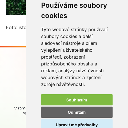
Používáme soubory
cookies
Foto: istockphoto.com, REMA Systém
Tyto webové stránky používají
soubory cookies a další
sledovací nástroje s cílem
vylepšení uživatelského
prostředí, zobrazení
přizpůsobeného obsahu a
reklam, analýzy návštěvnosti
webových stránek a zjištění
Buďme ve spojení
zdroje návštěvnosti.
Souhlasím
V rámci zpětného odběru odpadních přenosných baterií
Odmítám
spolupracujeme se společností
REMA Battery
.
Upravit mé předvolby
© REMA Systém
Nastavení cookies