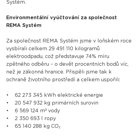
Systém.
Environmentální vyúčtování za společnost
REMA Systém
Za společnost REMA Systém jsme v loňském roce
vysbírali celkem 29 491 110 kilogramů
elektroodpadu, což představuje 74% míru
zpětného odběru – o devět procentních bodů víc,
než je zákonná hranice. Přispěli jsme tak k
ochraně životního prostředí a celkem uspořili:
• 62 273 345 kWh elektrické energie
• 20 547 932 kg primárních surovin
• 6 569 124 m³ vody
• 2 350 693 l ropy
• 65 140 288 kg CO₂