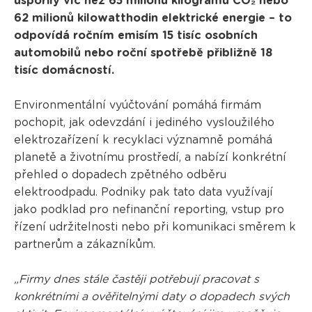
uspořily víc než 65 milionů kilogramů CO₂ nebo
62 milionů kilowatthodin elektrické energie – to
odpovídá ročním emisím 15 tisíc osobních
automobilů nebo roční spotřebě přibližně 18
tisíc domácností.
Environmentální vyúčtování pomáhá firmám
pochopit, jak odevzdání i jediného vysloužilého
elektrozařízení k recyklaci významně pomáhá
planetě a životnímu prostředí, a nabízí konkrétní
přehled o dopadech zpětného odběru
elektroodpadu. Podniky pak tato data využívají
jako podklad pro nefinanční reporting, vstup pro
řízení udržitelnosti nebo při komunikaci směrem k
partnerům a zákazníkům.
„Firmy dnes stále častěji potřebují pracovat s
konkrétními a ověřitelnými daty o dopadech svých