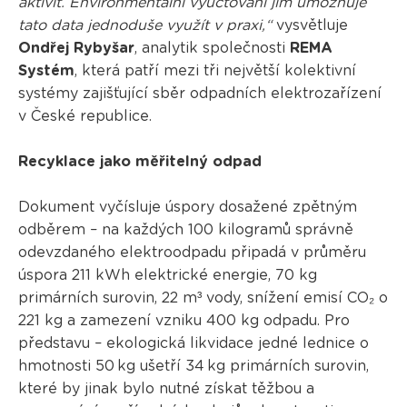
aktivit. Environmentální vyúčtování jim umožňuje
tato data jednoduše využít v praxi,“
vysvětluje
Ondřej Rybyšar
, analytik společnosti
REMA
Systém
, která patří mezi tři největší kolektivní
systémy zajišťující sběr odpadních elektrozařízení
v České republice.
Recyklace jako měřitelný odpad
Dokument vyčísluje úspory dosažené zpětným
odběrem – na každých 100 kilogramů správně
odevzdaného elektroodpadu připadá v průměru
úspora 211 kWh elektrické energie, 70 kg
primárních surovin, 22 m³ vody, snížení emisí CO₂ o
221 kg a zamezení vzniku 400 kg odpadu. Pro
představu – ekologická likvidace jedné lednice o
hmotnosti 50 kg ušetří 34 kg primárních surovin,
které by jinak bylo nutné získat těžbou a