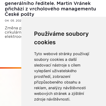
generálního ředitele. Martin Vránek
přichází z vrcholového managementu
České pošty
04. 05. 2026
Změna přichází v době rostoucích nároků na
Používáme soubory
cirkulární ekonomiku i efektivní nakládání s
elektroodpadem.
cookies
Tyto webové stránky používají
soubory cookies a další
sledovací nástroje s cílem
vylepšení uživatelského
prostředí, zobrazení
přizpůsobeného obsahu a
reklam, analýzy návštěvnosti
webových stránek a zjištění
Buďme ve spojení
zdroje návštěvnosti.