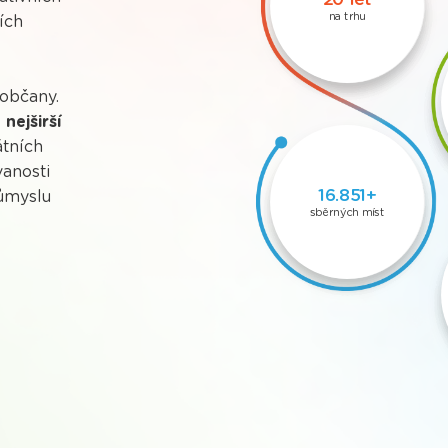
na trhu
ích
 občany.
nejširší
átních
vanosti
21.827+
růmyslu
sběrných míst