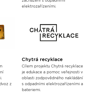
zacházení s odpadními
elektrozařízeními.
Chytrá recyklace
ům
Cílem projektu Chytrá recyklace
ní
je edukace a pomoc veřejnosti v
i.
oblasti zodpovědného nakládání
dvoz z
s odpadními elektrozařízeními a
bateriemi.