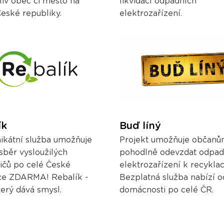
liv obec či město na
likvidací odpadních
eské republiky.
elektrozařízení.
ík
Buď líný
ikátní služba umožňuje
Projekt umožňuje občan
sběr vysloužilých
pohodlně odevzdat odpad
ičů po celé České
elektrozařízení k recyklac
ce ZDARMA! Rebalík -
Bezplatná služba nabízí o
terý dává smysl.
domácnosti po celé ČR.