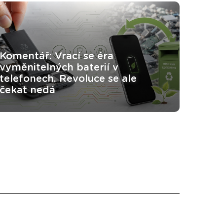
Komentář: Vrací se éra
vyměnitelných baterií v
telefonech. Revoluce se ale
čekat nedá