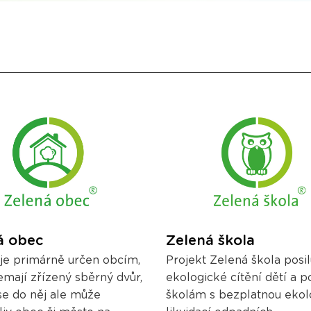
á obec
Zelená škola
 je primárně určen obcím,
Projekt Zelená škola posil
emají zřízený sběrný dvůr,
ekologické cítění dětí a 
 se do něj ale může
školám s bezplatnou ekol