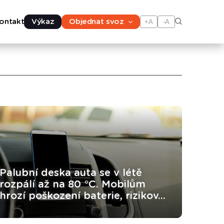
ontakt
Výkaz
Objednat svoz
+A
-A
Palubní deska auta se v létě
rozpálí až na 80 °C. Mobilům
hrozí poškození baterie, rizikov...