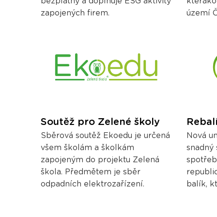
bezplatný a doplňuje ESG aktivity
kteráko
zapojených firem.
území Č
Soutěž pro Zelené školy
Rebal
Sběrová soutěž Ekoedu je určená
Nová un
všem školám a školkám
snadný 
zapojeným do projektu Zelená
spotřeb
škola. Předmětem je sběr
republi
odpadních elektrozařízení.
balík, k