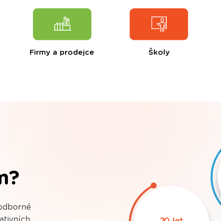
Firmy a prodejce
Školy
m?
 odborné
ativních
21 let