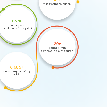
míra zpětného odběru
92 %
míra recyklace
a materiálového využití
36+
partnerských
zpracovatelských zařízení
10.837+
zákazníků pro zpětný
odběr