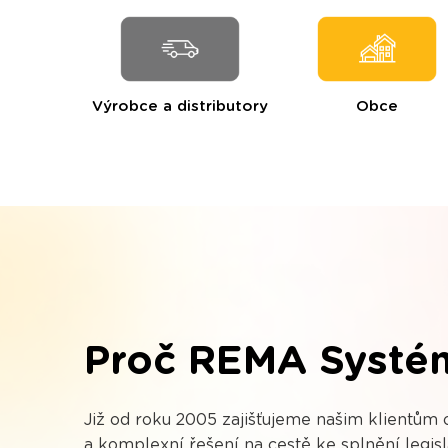
Výrobce a distributory
Obce
Proč REMA Systé
Již od roku 2005 zajišťujeme našim klientům
a komplexní řešení na cestě ke splnění legisl