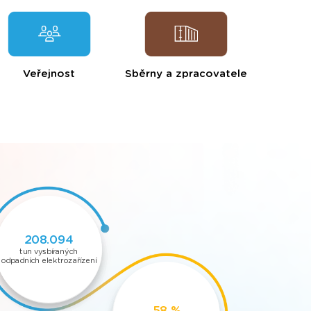
Veřejnost
Sběrny a zpracovatele
299.692
tun vysbíraných
odpadních elektrozařízení
69 %