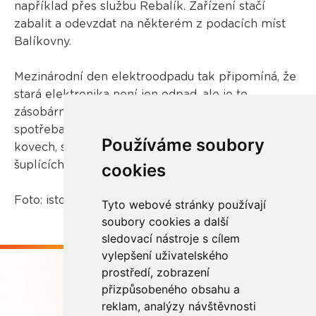
například přes službu Rebalík. Zařízení stačí
zabalit a odevzdat na některém z podacích míst
Balíkovny.
Mezinárodní den elektroodpadu tak připomíná, že
stará elektronika není jen odpad, ale je to
zásobárna budoucnosti. V době, kdy roste
spotřeba technologií a s ní i poptávka po vzácných
Používáme soubory
kovech, se cenné zdroje nacházejí přímo v
šuplících našich domácností.
cookies
Foto: istockphoto.com
Tyto webové stránky používají
soubory cookies a další
sledovací nástroje s cílem
vylepšení uživatelského
prostředí, zobrazení
přizpůsobeného obsahu a
reklam, analýzy návštěvnosti