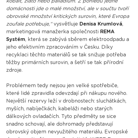
kobalt, zlato nebo palladium. Z pohledu jedné
domácnosti jde o malé množství, ale v součtu tvoří
obrovské množství kritických surovin, které Evropa
zoufale potřebuje,“
vysvětluje
Denisa Krumlová
,
marketingová manažerka společnosti
REMA
Systém
, která se zabývá sběrem elektroodpadu a
jeho efektivním zpracováním v Česku. Díky
recyklaci těchto materiálů se tak snižuje potřeba
těžby primárních surovin, a šetří se tak přírodní
zdroje.
Problémem tedy nejsou jen velké spotřebiče,
které lidé zpravidla odevzdají při nákupu nového.
Největší rezervy leží v drobnostech: sluchátkách,
myších, nabíječkách, kabeláži nebo starých
dálkových ovladačích. Tyto předměty se sice
snadno schovají, ale dohromady představují
obrovský objem nevyužitého materiálu. Evropské