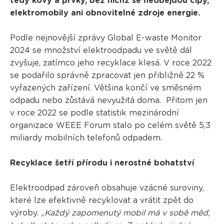
tedy kovy a prvky, bez nichž se neobejdou čipy,
elektromobily ani obnovitelné zdroje energie.
Podle nejnovější zprávy Global E-waste Monitor
2024 se množství elektroodpadu ve světě dál
zvyšuje, zatímco jeho recyklace klesá. V roce 2022
se podařilo správně zpracovat jen přibližně 22 %
vyřazených zařízení. Většina končí ve směsném
odpadu nebo zůstává nevyužitá doma. Přitom jen
v roce 2022 se podle statistik mezinárodní
organizace WEEE Forum stalo po celém světě 5,3
miliardy mobilních telefonů odpadem.
Recyklace šetří přírodu i nerostné bohatství
Elektroodpad zároveň obsahuje vzácné suroviny,
které lze efektivně recyklovat a vrátit zpět do
výroby.
„Každý zapomenutý mobil má v sobě měď,