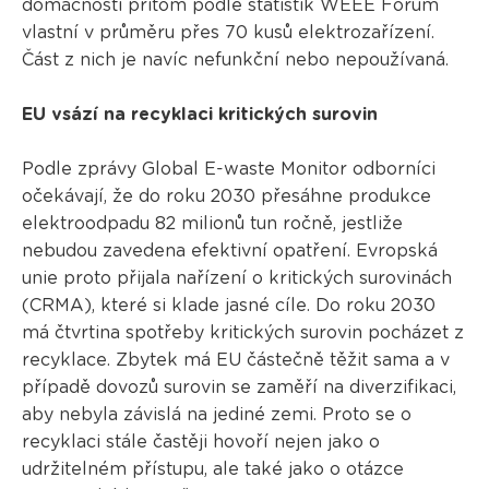
domácnosti přitom podle statistik WEEE Forum
vlastní v průměru přes 70 kusů elektrozařízení.
Část z nich je navíc nefunkční nebo nepoužívaná.
EU vsází na recyklaci kritických surovin
Podle zprávy Global E-waste Monitor odborníci
očekávají, že do roku 2030 přesáhne produkce
elektroodpadu 82 milionů tun ročně, jestliže
nebudou zavedena efektivní opatření. Evropská
unie proto přijala nařízení o kritických surovinách
(CRMA), které si klade jasné cíle. Do roku 2030
má čtvrtina spotřeby kritických surovin pocházet z
recyklace. Zbytek má EU částečně těžit sama a v
případě dovozů surovin se zaměří na diverzifikaci,
aby nebyla závislá na jediné zemi. Proto se o
recyklaci stále častěji hovoří nejen jako o
udržitelném přístupu, ale také jako o otázce