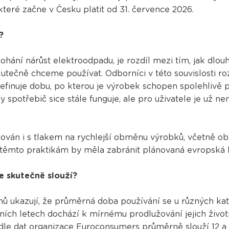
teré začne v Česku platit od 31. července 2026.
?
hání nárůst elektroodpadu, je rozdíl mezi tím, jak dlou
utečně chceme používat. Odborníci v této souvislosti rozl
efinuje dobu, po kterou je výrobek schopen spolehlivě p
dy spotřebič sice stále funguje, ale pro uživatele je už 
ován i s tlakem na rychlejší obměnu výrobků, včetně obtí
i těmto praktikám by měla zabránit plánovaná evropská le
e skutečně slouží?
 ukazují, že průměrná doba používání se u různých kate
edních letech dochází k mírnému prodlužování jejich živo
le dat organizace Euroconsumers průměrně slouží 12 a p