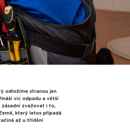
rý odložíme stranou jen
ináší víc odpadu a větší
 zásadní zvažovat i to,
Země, který letos připadá
začíná až u třídění