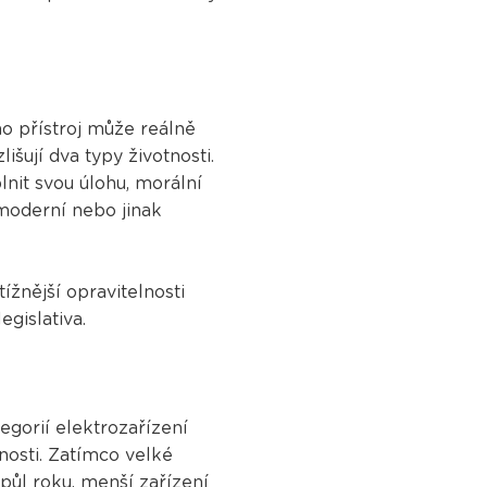
ho přístroj může reálně
išují dva typy životnosti.
lnit svou úlohu, morální
nemoderní nebo jinak
žnější opravitelnosti
gislativa.
gorií elektrozařízení
tnosti. Zatímco velké
ůl roku, menší zařízení