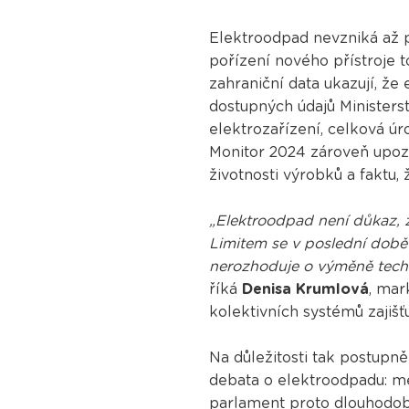
Elektroodpad nevzniká až p
pořízení nového přístroje t
zahraniční data ukazují, že
dostupných údajů Ministerst
elektrozařízení, celková ú
Monitor 2024 zároveň upozo
životnosti výrobků a faktu,
„Elektroodpad není důkaz, 
Limitem se v poslední době
nerozhoduje o výměně technic
říká
Denisa Krumlová
, mar
kolektivních systémů zajišť
Na důležitosti tak postupn
debata o elektroodpadu: mé
parlament proto dlouhodobě