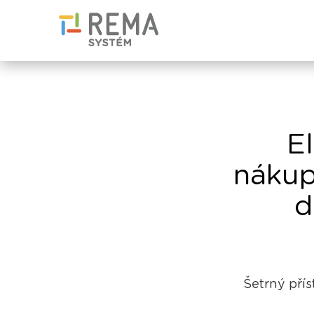
E
nákup
d
Šetrný přís