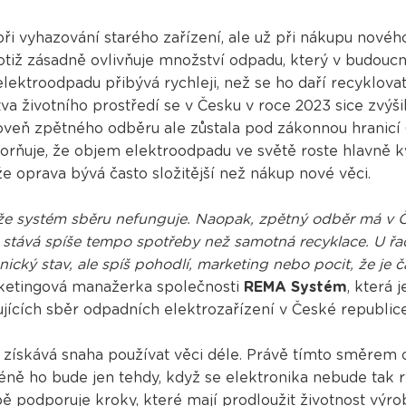
ři vyhazování starého zařízení, ale už při nákupu novéh
otiž zásadně ovlivňuje množství odpadu, který v budoucn
 elektroodpadu přibývá rychleji, než se ho daří recyklova
va životního prostředí se v Česku v roce 2023 sice zvýši
roveň zpětného odběru ale zůstala pod zákonnou hranicí
rňuje, že objem elektroodpadu ve světě roste hlavně kvů
 že oprava bývá často složitější než nákup nové věci.
že systém sběru nefunguje. Naopak, zpětný odběr má v 
 stává spíše tempo spotřeby než samotná recyklace. U ř
ký stav, ale spíš pohodlí, marketing nebo pocit, že je ča
ketingová manažerka společnosti
REMA Systém
, která 
ujících sběr odpadních elektrozařízení v České republic
ě získává snaha používat věci déle. Právě tímto směrem 
ně ho bude jen tehdy, když se elektronika nebude tak 
 podporuje kroky, které mají prodloužit životnost výr