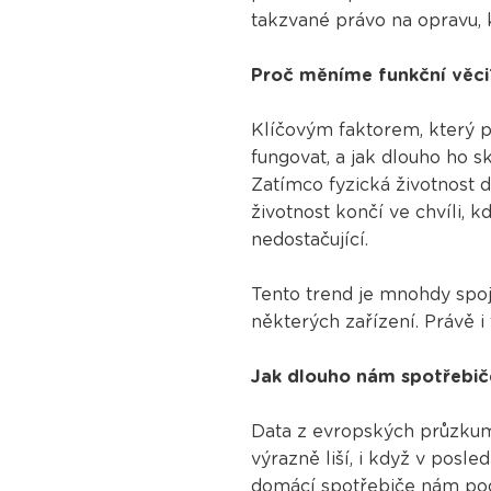
takzvané právo na opravu, k
Proč měníme funkční věci
Klíčovým faktorem, který po
fungovat, a jak dlouho ho sk
Zatímco fyzická životnost d
životnost končí ve chvíli, k
nedostačující.
Tento trend je mnohdy spoj
některých zařízení. Právě 
Jak dlouho nám spotřebič
Data z evropských průzkumů
výrazně liší, i když v posl
domácí spotřebiče nám pod