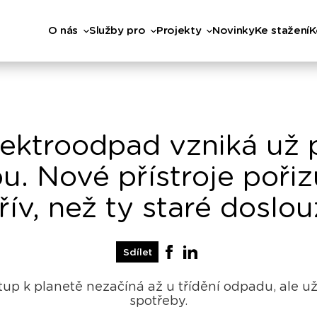
O nás
Služby pro
Projekty
Novinky
Ke stažení
K
lektroodpad vzniká už p
u. Nové přístroje poři
řív, než ty staré doslou
Sdílet
tup k planetě nezačíná až u třídění odpadu, ale 
spotřeby.