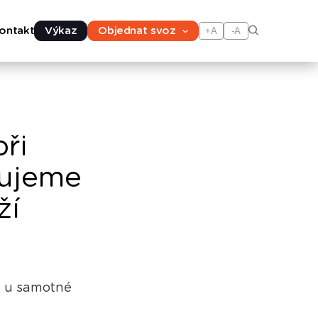
ontakt
Výkaz
Objednat svoz
+A
-A
ři
zujeme
ží
už u samotné