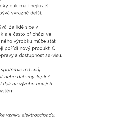
oky pak mají nejkratší
bývá výrazně delší.
, že lidé sice v
k ale často přichází ve
telného výrobku může stát
ěji pořídí nový produkt. O
opravy a dostupnost servisu.
ý spotřebič má svůj
vat nebo dál smysluplně
í tlak na výrobu nových
Systém.
á ke vzniku elektroodpadu.