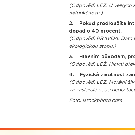
(Odpověď: LEŽ. U velkých sp
nefunkčnosti.)
2. Pokud prodloužíte inte
dopad o 40 procent.
(Odpověď: PRAVDA. Data uka
ekologickou stopu.)
3. Hlavním důvodem, proč 
(Odpověď: LEŽ. Hlavní pře
4. Fyzická životnost zaří
(Odpověď: LEŽ. Morální živo
za zastaralé nebo nedostaču
Foto: istockphoto.com