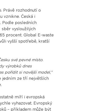
o. Právě rozhodnutí o
u vznikne. Česká i
t. Podle posledních
l sběr vysloužilých
 65 procent. Global E-waste
li vyšší spotřebě, kratší
Česku své pevné místo.
ady výrobků dnes
s pořídit si novější model,”
je jedním ze tří největších
e.
ostatně míří i evropská
rychle vyhazovat. Evropský
obků – příkladem může být