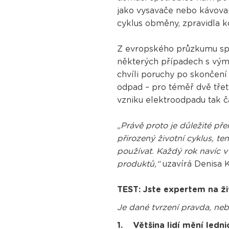
jako vysavače nebo kávovar
cyklus obměny, zpravidla ko
Z evropského průzkumu spo
některých případech s výmě
chvíli poruchy po skončení
odpad – pro téměř dvě třetin
vzniku elektroodpadu tak ča
„Právě proto je důležité př
přirozený životní cyklus, t
používat. Každý rok navíc 
produktů,“
uzavírá Denisa 
TEST: Jste expertem na ži
Je dané tvrzení pravda, neb
1. Většina lidí mění ledni