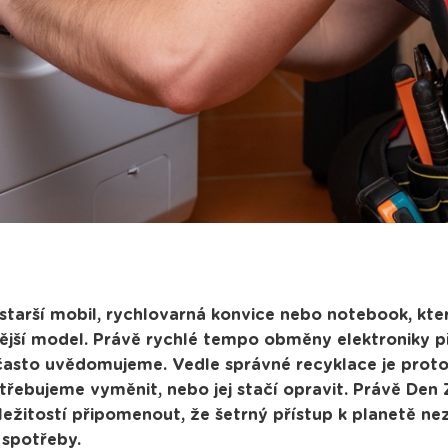
starší mobil, rychlovarná konvice nebo notebook, kte
ovější model. Právě rychlé tempo obměny elektroniky př
 často uvědomujeme. Vedle správné recyklace je proto
řebujeme vyměnit, nebo jej stačí opravit. Právě Den 
říležitostí připomenout, že šetrný přístup k planetě ne
 spotřeby.