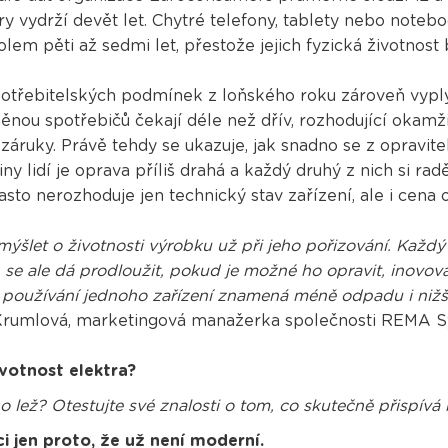
y vydrží devět let. Chytré telefony, tablety nebo notebo
lem pěti až sedmi let, přestože jejich fyzická životnost 
třebitelských podmínek z loňského roku zároveň vyplývá
nou spotřebičů čekají déle než dřív, rozhodující okamži
 záruky. Právě tehdy se ukazuje, jak snadno se z opravi
y lidí je oprava příliš drahá a každý druhý z nich si rad
sto nerozhoduje jen technický stav zařízení, ale i cena 
emýšlet o životnosti výrobku už při jeho pořizování. Každ
en se ale dá prodloužit, pokud je možné ho opravit, inovo
v používání jednoho zařízení znamená méně odpadu i nižš
Krumlová, marketingová manažerka společnosti REMA 
votnost elektra?
o lež? Otestujte své znalosti o tom, co skutečně přispív
ci jen proto, že už není moderní.