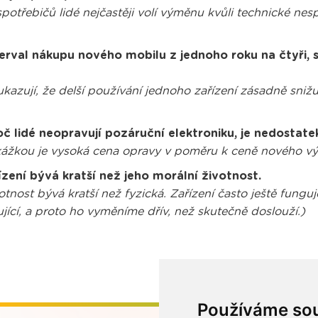
otřebičů lidé nejčastěji volí výměnu kvůli technické nesp
rval nákupu nového mobilu z jednoho roku na čtyři, s
zují, že delší používání jednoho zařízení zásadně snižu
lidé neopravují pozáruční elektroniku, je nedostate
kážkou je vysoká cena opravy v poměru k ceně nového vý
zení bývá kratší než jeho morální životnost.
tnost bývá kratší než fyzická. Zařízení často ještě fung
jící, a proto ho vyměníme dřív, než skutečně doslouží.)
Používáme so