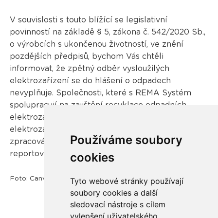
V souvislosti s touto blížící se legislativní
povinností na základě § 5, zákona č. 542/2020 Sb.,
o výrobcích s ukončenou životností, ve znění
pozdějších předpisů, bychom Vás chtěli
informovat, že
zpětný odběr vysloužilých
elektrozařízení se do hlášení o odpadech
nevyplňuje.
Společnosti, které s REMA Systém
spolupracují na zajištění recyklace odpadních
elektrozařízení,
této povinnosti nepodléhají,
neboť
elektrozařízení předávají k ekologickému
Používáme soubory
zpracování v režimu zpětného odběru, který je
reportován následně kolektivním systémem.
cookies
Foto: Canva.com
Tyto webové stránky používají
soubory cookies a další
sledovací nástroje s cílem
vylepšení uživatelského