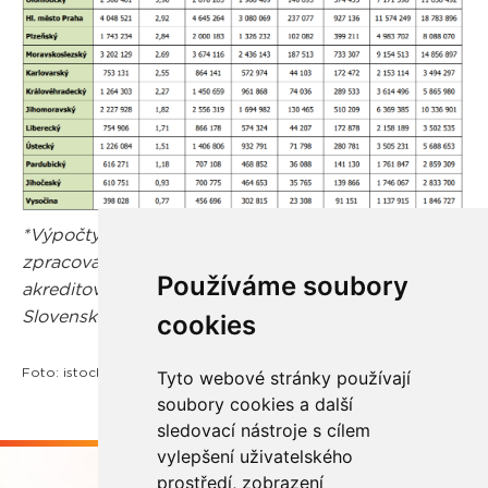
*Výpočty pro environmentální vyúčtování byly
zpracovány ve spolupráci se společností CI3,
Používáme soubory
akreditovaným partnerem CDP pro Českou a
Slovenskou republiku.
cookies
Foto: istockphoto.com
Tyto webové stránky používají
soubory cookies a další
sledovací nástroje s cílem
vylepšení uživatelského
prostředí, zobrazení