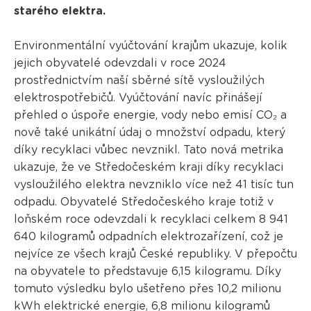
starého elektra.
Environmentální vyúčtování krajům ukazuje, kolik
jejich obyvatelé odevzdali v roce 2024
prostřednictvím naší sběrné sítě vysloužilých
elektrospotřebičů. Vyúčtování navíc přinášejí
přehled o úspoře energie, vody nebo emisí CO₂ a
nově také unikátní údaj o množství odpadu, který
díky recyklaci vůbec nevznikl. Tato nová metrika
ukazuje, že ve Středočeském kraji díky recyklaci
vysloužilého elektra nevzniklo více než 41 tisíc tun
odpadu. Obyvatelé Středočeského kraje totiž v
loňském roce odevzdali k recyklaci celkem 8 941
640 kilogramů odpadních elektrozařízení, což je
nejvíce ze všech krajů České republiky. V přepočtu
na obyvatele to představuje 6,15 kilogramu. Díky
tomuto výsledku bylo ušetřeno přes 10,2 milionu
kWh elektrické energie, 6,8 milionu kilogramů