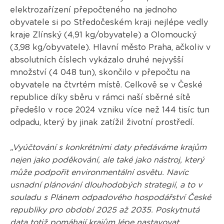
elektrozařízení přepočteného na jednoho
obyvatele si po Středočeském kraji nejlépe vedly
kraje Zlínský (4,91 kg/obyvatele) a Olomoucký
(3,98 kg/obyvatele). Hlavní město Praha, ačkoliv v
absolutních číslech vykázalo druhé nejvyšší
množství (4 048 tun), skončilo v přepočtu na
obyvatele na čtvrtém místě. Celkově se v České
republice díky sběru v rámci naší sběrné sítě
předešlo v roce 2024 vzniku více než 144 tisíc tun
odpadu, který by jinak zatížil životní prostředí.
„Vyúčtování s konkrétními daty předáváme krajům
nejen jako poděkování, ale také jako nástroj, který
může podpořit environmentální osvětu. Navíc
usnadní plánování dlouhodobých strategií, a to v
souladu s Plánem odpadového hospodářství České
republiky pro období 2025 až 2035. Poskytnutá
data totiž pomáhají krajům lépe nastavovat