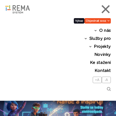
Výkaz
Objednat svoz
O nás
RecykloMise 2026 startuje!
Služby pro
Projekty
Sdílet
Novinky
Ke stažení
Školáci ve videích ukážou, proč má třídění
elektroodpadu smysl.
Kontakt
+A
-A
02. 02. 2026