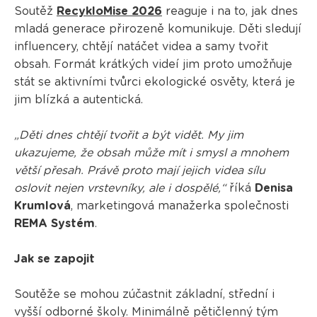
Soutěž
RecykloMise 2026
reaguje i na to, jak dnes
mladá generace přirozeně komunikuje. Děti sledují
influencery, chtějí natáčet videa a samy tvořit
obsah. Formát krátkých videí jim proto umožňuje
stát se aktivními tvůrci ekologické osvěty, která je
jim blízká a autentická.
„Děti dnes chtějí tvořit a být vidět. My jim
ukazujeme, že obsah může mít i smysl a mnohem
větší přesah. Právě proto mají jejich videa sílu
oslovit nejen vrstevníky, ale i dospělé,“
říká
Denisa
Krumlová
, marketingová manažerka společnosti
REMA Systém
.
Jak se zapojit
Soutěže se mohou zúčastnit základní, střední i
vyšší odborné školy. Minimálně pětičlenný tým