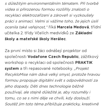
s důležitým environmentálním tématem. Při tvorbě
videa si přirozenou formou rozšířily znalosti o
recyklaci elektrozařízení a zároveň si vyzkoušely
práci s animací. Velmi si vážíme toho, že jejich úsilí
ocenila také veřejnost,“
říká
Marcela Medová
, třídní
učitelka 2. třídy Včelích medvídků ze
Základní
školy a mateřské školy Herálec
.
Za první místo si žáci odnášejí projektor od
společnosti
Vodafone Czech Republic
, zážitkový
workshop o recyklaci od společnosti
PRAKTIK
system
a tři repasované notebooky.
„Projekt
RecykloMise nám dává velký smysl, protože hravou
formou propojuje digitální svět s odpovědností za
jeho dopady. Děti dnes technologie běžně
používají, ale stejně důležité je, aby rozuměly i
tomu, co se s nimi děje ve chvíli, kdy doslouží.
Soutěž jim toto téma přibližuje prakticky, kreativně