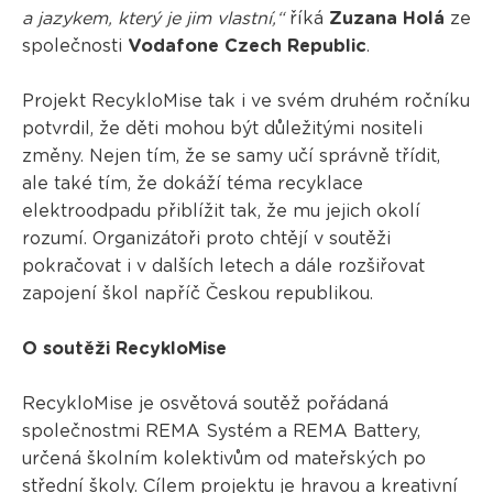
a jazykem, který je jim vlastní,“
říká
Zuzana Holá
ze
společnosti
Vodafone Czech Republic
.
Projekt RecykloMise tak i ve svém druhém ročníku
potvrdil, že děti mohou být důležitými nositeli
změny. Nejen tím, že se samy učí správně třídit,
ale také tím, že dokáží téma recyklace
elektroodpadu přiblížit tak, že mu jejich okolí
rozumí. Organizátoři proto chtějí v soutěži
pokračovat i v dalších letech a dále rozšiřovat
zapojení škol napříč Českou republikou.
O soutěži RecykloMise
RecykloMise je osvětová soutěž pořádaná
společnostmi REMA Systém a REMA Battery,
určená školním kolektivům od mateřských po
střední školy. Cílem projektu je hravou a kreativní