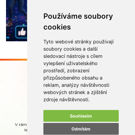
Používáme soubory
cookies
Tyto webové stránky používají
soubory cookies a další
sledovací nástroje s cílem
vylepšení uživatelského
prostředí, zobrazení
přizpůsobeného obsahu a
reklam, analýzy návštěvnosti
webových stránek a zjištění
Buďme ve spojení
zdroje návštěvnosti.
Souhlasím
V rámci zpětného odběru odpadních přenosných baterií
Odmítám
spolupracujeme se společností
REMA Battery
.