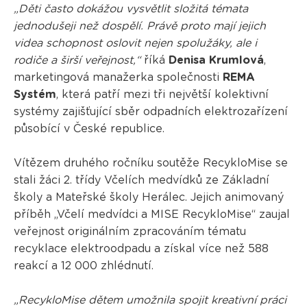
„Děti často dokážou vysvětlit složitá témata
jednodušeji než dospělí. Právě proto mají jejich
videa schopnost oslovit nejen spolužáky, ale i
rodiče a širší veřejnost,“
říká
Denisa Krumlová
,
marketingová manažerka společnosti
REMA
Systém
, která patří mezi tři největší kolektivní
systémy zajišťující sběr odpadních elektrozařízení
působící v České republice.
Vítězem druhého ročníku soutěže RecykloMise se
stali žáci 2. třídy Včelích medvídků ze Základní
školy a Mateřské školy Herálec. Jejich animovaný
příběh „Včelí medvídci a MISE RecykloMise“ zaujal
veřejnost originálním zpracováním tématu
recyklace elektroodpadu a získal více než 588
reakcí a 12 000 zhlédnutí.
„RecykloMise dětem umožnila spojit kreativní práci