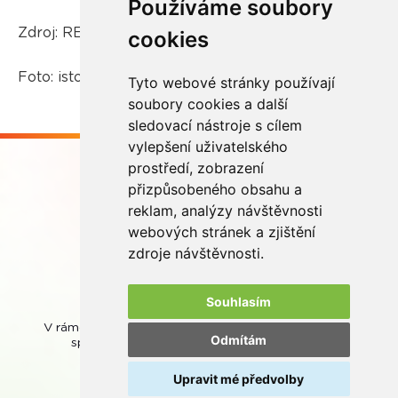
Používáme soubory
Zdroj: REMA System
cookies
Foto: istockphoto.com
Tyto webové stránky používají
soubory cookies a další
sledovací nástroje s cílem
vylepšení uživatelského
prostředí, zobrazení
přizpůsobeného obsahu a
reklam, analýzy návštěvnosti
webových stránek a zjištění
Buďme ve spojení
zdroje návštěvnosti.
Souhlasím
V rámci zpětného odběru odpadních přenosných baterií
Odmítám
spolupracujeme se společností
REMA Battery
.
Upravit mé předvolby
© REMA Systém
Nastavení cookies
Ochrana osobních údajů