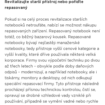
Revitalizujte starší přístroj nebo pořiďte
repasovaný
Pokud si na celý proces revitalizace starších
notebooků netroufáte, nabízí se možnost nákupu
repasovaných zařízení. Repasovaný notebook není
totéž, co běžný bazarový kousek. Repasované
notebooky bývají nejčastěji manažerské
notebooky, tedy přístroje vyšší cenové kategorie a
vyšší kvality, které dříve používala některá velká
korporace. Firmy svou výpočetní techniku po dvou
až třech letech – obvykle podle doby daňových
odpisů – modernizují, a například notebooky, ale i
tiskárny, monitory a desktopy, od nich odkupují
speciální repasovací firmy. Tyto přístroje následně
procházejí přísnou technickou kontrolou, čistí se,
opravují se drobné vzhledové vady vzniklé při
používání, případně se vymění vadné nebo rychle