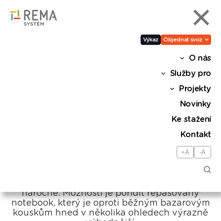
Výkaz
Objednat svoz
O nás
Repasované notebooky
Služby pro
nabízejí kvalitu i záruku za
Projekty
zlomek původní ceny
Novinky
Ke stažení
Sdílet
Kontakt
+A
-A
Kvůli pandemii koronaviru si mnoho českých
domácností jen s jediným počítačem
nevystačí. Pořizovat dětem nové notebooky
pro distanční výuku je ovšem finančně
náročné. Možností je pořídit repasovaný
notebook, který je oproti běžným bazarovým
kouskům hned v několika ohledech výrazně