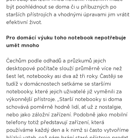
být poohlédnout se doma či u příbuzných po
starších přístrojích a vhodnými úpravami jim vrátit
efektivní život.
Pro domácí výuku toho notebook nepotřebuje
umět mnoho
Čechům podle odhadů a průzkumů jejich
desktopové počítače slouží průměrně více než
šest let, notebooky asi dva až tři roky. Častěji se
tudíž v domácnostech setkáme se staršími
notebooky, které jejich uživatelé již vyměnili za
výkonnější přístroje. „Starší notebooky si doma
schovává poměrně hodně lidí, ať už z nostalgie,
nebo jako záložní zařízení. Podobně jako mobilní
telefony totiž představují zařízení, která
používáme každý den a k nimž si často vytvoříme
blízký vztah, což nám brání staré přístroje prodat