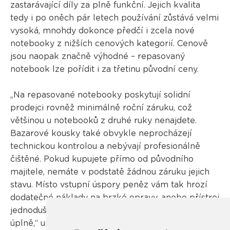
zastarávající díly za plně funkční. Jejich kvalita
tedy i po oněch pár letech používání zůstává velmi
vysoká, mnohdy dokonce předčí i zcela nové
notebooky z nižších cenových kategorií. Cenově
jsou naopak značně výhodné – repasovaný
notebook lze pořídit i za třetinu původní ceny.
„Na repasované notebooky poskytují solidní
prodejci rovněž minimálně roční záruku, což
většinou u notebooků z druhé ruky nenajdete.
Bazarové kousky také obvykle neprocházejí
technickou kontrolou a nebývají profesionálně
čištěné. Pokud kupujete přímo od původního
majitele, nemáte v podstatě žádnou záruku jejich
stavu. Místo vstupní úspory peněz vám tak hrozí
dodatečné náklady na brzké opravy, anebo přístroj
jednoduše během pár týdnů či měsíců doslouží
úplně,“ upozorňuje David Vandrovec.