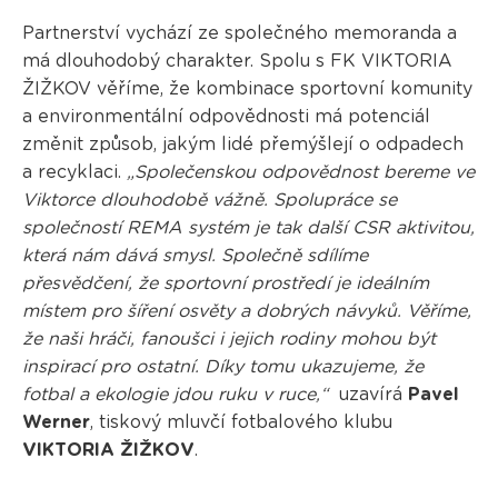
Partnerství vychází ze společného memoranda a
má dlouhodobý charakter. Spolu s FK VIKTORIA
ŽIŽKOV věříme, že kombinace sportovní komunity
a environmentální odpovědnosti má potenciál
změnit způsob, jakým lidé přemýšlejí o odpadech
a recyklaci.
„Společenskou odpovědnost bereme ve
Viktorce dlouhodobě vážně. Spolupráce se
společností REMA systém je tak další CSR aktivitou,
která nám dává smysl. Společně sdílíme
přesvědčení, že sportovní prostředí je ideálním
místem pro šíření osvěty a dobrých návyků. Věříme,
že naši hráči, fanoušci i jejich rodiny mohou být
inspirací pro ostatní. Díky tomu ukazujeme, že
fotbal a ekologie jdou ruku v ruce,“
uzavírá
Pavel
Werner
, tiskový mluvčí fotbalového klubu
VIKTORIA ŽIŽKOV
.