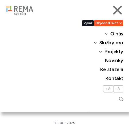
Výkaz
Objednat svoz
O nás
Spojili jsme síly s FK
Služby pro
VIKTORIA ŽIŽKOV: Sport
Projekty
jako nástroj ekologické
Novinky
osvěty
Ke stažení
Kontakt
Sdílet
+A
-A
Cílem partnerství je podpora
environmentálního vzdělávání a osvěta v
oblasti sběru elektroodpadu
18. 08. 2025