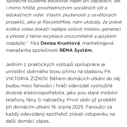
Společně budeme edukovat nejen při zápasech, ale
i mimo hřiště, prostřednictvím sociálních sítí a
edukačních videí. Vlastní zkušenosti z osvětových
projektů, jako je RecykloMise, nám ukázaly, že právě
krátká videa dokáží nejlépe oslovit mladou generaci
a předat jí téma recyklace srozumitelně a jazykem
mládeže,“
říká
Denisa Krumlová
, marketingová
manažerka společnosti
REMA Systém.
Jedním z praktických výstupů spolupráce je
umístění sběrného boxu přímo na stadionu FK
VIKTORIA ŽIŽKOV. Během domácích utkání do něj
budou moci fanoušci i hráči odevzdat vysloužilé
drobné elektrospotřebiče, jako jsou staré mobilní
telefony, fény či nabíječky. První sběr již proběhl
při domácím utkání 16. srpna 2025. Fanoušci za
každý odevzdaný spotřebič získali vstupenku na
další domácí zápas.