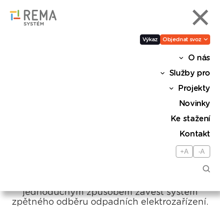
Výkaz
Objednat svoz
O nás
Zelená obec letos překročila
Služby pro
hranici 930 zapojených
Projekty
samospráv.
Novinky
Ke stažení
Zelená obec
Kontakt
+A
-A
Sdílet
Projekt Zelená obec nabízí možnost, jak
jednoduchým způsobem zavést systém
zpětného odběru odpadních elektrozařízení.