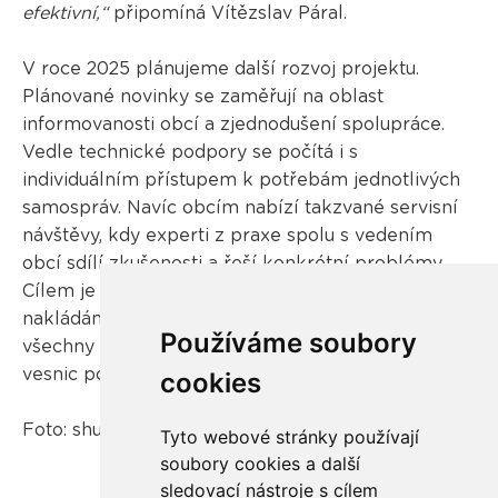
efektivní,“
připomíná Vítězslav Páral.
V roce 2025 plánujeme další rozvoj projektu.
Plánované novinky se zaměřují na oblast
informovanosti obcí a zjednodušení spolupráce.
Vedle technické podpory se počítá i s
individuálním přístupem k potřebám jednotlivých
samospráv. Navíc obcím nabízí takzvané servisní
návštěvy, kdy experti z praxe spolu s vedením
obcí sdílí zkušenosti a řeší konkrétní problémy.
Cílem je zajistit ještě dostupnější řešení v oblasti
nakládání s odpadními elektrozařízeními pro
Používáme soubory
všechny části České republiky, a to od nejmenších
vesnic po velká města.
cookies
Foto: shutterstock.com
Tyto webové stránky používají
soubory cookies a další
sledovací nástroje s cílem