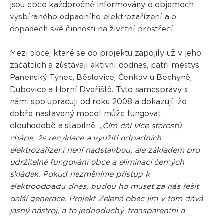
jsou obce každoročně informovány o objemech
vysbíraného odpadního elektrozařízení a o
dopadech své činnosti na životní prostředí.
Mezi obce, které se do projektu zapojily už v jeho
začátcích a zůstávají aktivní dodnes, patří městys
Panenský Týnec, Běstovice, Čenkov u Bechyně,
Dubovice a Horní Dvořiště. Tyto samosprávy s
námi spolupracují od roku 2008 a dokazují, že
dobře nastavený model může fungovat
dlouhodobě a stabilně.
„Čím dál více starostů
chápe, že recyklace a využití odpadních
elektrozařízení není nadstavbou, ale základem pro
udržitelné fungování obce a eliminaci černých
skládek. Pokud nezměníme přístup k
elektroodpadu dnes, budou ho muset za nás řešit
další generace. Projekt Zelená obec jim v tom dává
jasný nástroj, a to jednoduchý, transparentní a