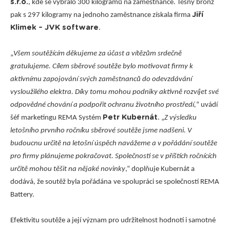
s.r.o.
, kde se vybralo 300 kilogramů na zaměstnance. Těsný bronz
Jiří
pak s 297 kilogramy na jednoho zaměstnance získala firma
Klimek – JVK software
.
„
Všem soutěžícím děkujeme za účast a vítězům srdečně
gratulujeme. Cílem sběrové soutěže bylo motivovat firmy k
aktivnímu zapojování svých zaměstnanců do odevzdávání
vysloužilého elektra. Díky tomu mohou podniky aktivně rozvíjet své
odpovědné chování a podpořit ochranu životního prostředí,
“ uvádí
Petr Kubernát
šéf marketingu REMA Systém
. „
Z výsledku
letošního prvního ročníku sběrové soutěže jsme nadšeni. V
budoucnu určitě na letošní úspěch navážeme a v pořádání soutěže
pro firmy plánujeme pokračovat. Společnosti se v příštích ročnících
určitě mohou těšit na nějaké novinky
,“ doplňuje Kubernát a
dodává, že soutěž byla pořádána
ve spolupráci se společností REMA
Battery.
Efektivitu soutěže a její význam pro udržitelnost hodnotí i samotné