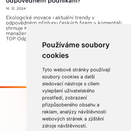
odpovědném podnikání?
16. 12. 2024
Ekologické inovace i aktuální trendy v
odpovědném přístupu českých firem v komentáři
shrnuje Kateřina Opletal Průchová, regionální
manažerka REMA Systém a porotkyně soutěže
TOP Odpovědná firma.
Používáme soubory
cookies
Více zde
Tyto webové stránky používají
soubory cookies a další
sledovací nástroje s cílem
vylepšení uživatelského
prostředí, zobrazení
přizpůsobeného obsahu a
reklam, analýzy návštěvnosti
webových stránek a zjištění
Buďme ve spojení
zdroje návštěvnosti.