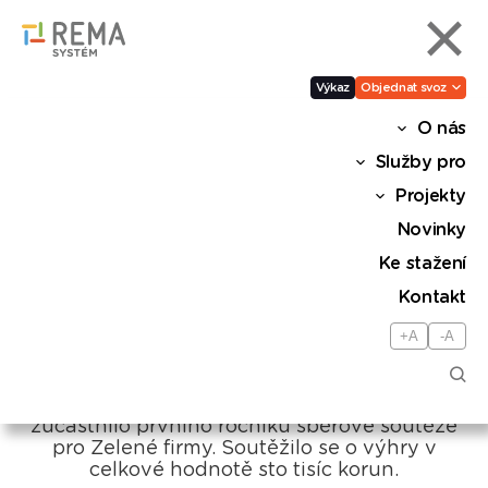
Výkaz
Objednat svoz
O nás
Zelené firmy ve sběrové
Služby pro
soutěži odevzdaly přes 284
Projekty
tun vysloužilého elektra
Novinky
Ke stažení
Zelená firma
Kontakt
+A
-A
Sdílet
Více než sedmdesát společností se
zúčastnilo prvního ročníku sběrové soutěže
pro Zelené firmy. Soutěžilo se o výhry v
celkové hodnotě sto tisíc korun.