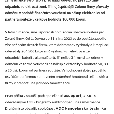
zaměstnance vysbíralo a k recyklaci odevzdalo přes 1,3 tuny
odpadních elektrozařízení. Tři nejúspěšnější Zelené firmy převzaly
odměnu v podobě finančních voucherů na nákup elektroniky od
partnera soutěže v celkové hodnotě 100 000 korun.
V letošním roce jsme uspořádali první ročník sběrové soutěže pro
Zelené firmy. Od 1. června do 31. října 2023 se do soutěže zapojilo
více než sedm desítek firem, které dohromady vysbíraly a k recyklaci
odevzdaly 284 506 kilogramů vysloužilých elektrozařízení,
odpadních baterií a akumulátorů. Tři nejlepší firmy si tak odnesly
odměnu ve formě voucherů na nákup elektroniky v hodnotě 50, 30
a 20 tisíc korun od partnera soutěže. Vyhodnocení sběru proběhlo
osvědčenou formou stanovením průměrné hmotnosti celého sběru
firmy v přepočtu na jednoho zaměstnance.
asupport, s.r.o.
První příčka v soutěži patří společnosti
, s
odevzdanými 1 337 kilogramy elektroodpadu na zaměstnance.
VDC kancelářská technika
Druhé místo obsadila společnost