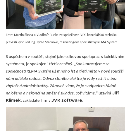
Foto: Martin Škoda a Vladimír Budka ze společnosti VDC kancelářská technika
převzali výhru od Ing. Lýdie Stankové, marketingové specialistky REMA Systém
S úspěchem v soutěži, stejně jako celkovou spoluprací s kolektivním
systémem, je spokojen i třetí oceněný. „
Spolupracujeme se
společností REMA Systém už mnoho let a třetí místo v nové soutěži
nám udělalo radost. Odvoz starého elektra je vždy rychlý a bez
zbytečné administrativy. Zároveň víme, že je s odpadem řádně
Jiří
naloženo a nekončí na směsné skládce, což vítáme,
“ uzavírá
Klimek
JVK software
, zakladatel firmy
.