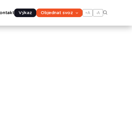
ontakt
Výkaz
Objednat svoz
+A
-A