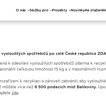
O nás
Služby pro
Projekty
Novinky
Ke stažení
K
vysloužilých spotřebičů po celé České republice ZDAR
ená k odesílání vysloužilých spotřebičů zdarma k recykl
maximální celkovou hmotnost 15 kg a v maximálních roz
řízení k recyklaci a zároveň zabránili, aby vysloužilé 
ít můžete více než
6 500
podacích míst Balíkovny.
Upoz
ajdete
zde
.