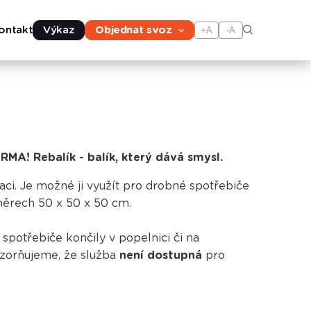
ontakt
Výkaz
Objednat svoz
+A
-A
MA! Rebalík - balík, který dává smysl.
aci. Je možné ji využít pro drobné spotřebiče
měrech 50 x 50 x 50 cm.
spotřebiče končily v popelnici či na
orňujeme, že služba
není dostupná
pro