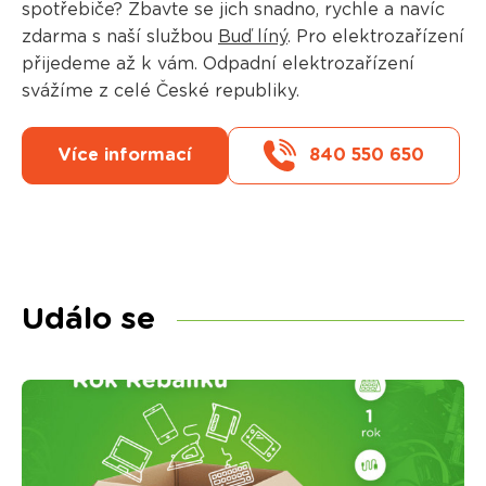
spotřebiče? Zbavte se jich snadno, rychle a navíc
zdarma s naší službou
Buď líný
. Pro elektrozařízení
přijedeme až k vám. Odpadní elektrozařízení
svážíme z celé České republiky.
Více informací
840 550 650
Událo se