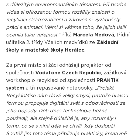
s důležitým environmentálním tématem. Při tvorbě
videa si přirozenou formou rozšířily znalosti o
recyklaci elektrozařízení a zároveň si vyzkoušely
práci s animací. Velmi si vážíme toho, že jejich úsilí
ocenila také veřejnost,“
říká
Marcela Medová
, třídní
učitelka 2. třídy Včelích medvídků ze
Základní
školy a mateřské školy Herálec
.
Za první místo si žáci odnášejí projektor od
společnosti
Vodafone Czech Republic
, zážitkový
workshop o recyklaci od společnosti
PRAKTIK
system
a tři repasované notebooky.
„Projekt
RecykloMise nám dává velký smysl, protože hravou
formou propojuje digitální svět s odpovědností za
jeho dopady. Děti dnes technologie běžně
používají, ale stejně důležité je, aby rozuměly i
tomu, co se s nimi děje ve chvíli, kdy doslouží.
Soutěž jim toto téma přibližuje prakticky, kreativně