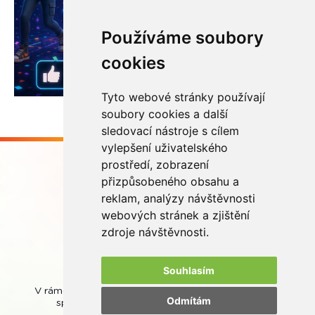
Používáme soubory
cookies
Tyto webové stránky používají
soubory cookies a další
sledovací nástroje s cílem
vylepšení uživatelského
prostředí, zobrazení
přizpůsobeného obsahu a
reklam, analýzy návštěvnosti
webových stránek a zjištění
Buďme ve spojení
zdroje návštěvnosti.
Souhlasím
V rámci zpětného odběru odpadních přenosných baterií
Odmítám
spolupracujeme se společností
REMA Battery
.