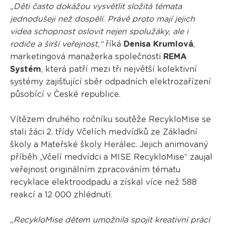
„Děti často dokážou vysvětlit složitá témata
jednodušeji než dospělí. Právě proto mají jejich
videa schopnost oslovit nejen spolužáky, ale i
rodiče a širší veřejnost,“
říká
Denisa Krumlová
,
marketingová manažerka společnosti
REMA
Systém
, která patří mezi tři největší kolektivní
systémy zajišťující sběr odpadních elektrozařízení
působící v České republice.
Vítězem druhého ročníku soutěže RecykloMise se
stali žáci 2. třídy Včelích medvídků ze Základní
školy a Mateřské školy Herálec. Jejich animovaný
příběh „Včelí medvídci a MISE RecykloMise“ zaujal
veřejnost originálním zpracováním tématu
recyklace elektroodpadu a získal více než 588
reakcí a 12 000 zhlédnutí.
„RecykloMise dětem umožnila spojit kreativní práci