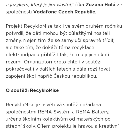
a jazykem, který je jim vlastní,“
říká
Zuzana Holá
ze
společnosti
Vodafone Czech Republic
.
Projekt RecykloMise tak i ve svém druhém ročníku
potvrdil, že děti mohou být důležitými nositeli
změny. Nejen tím, že se samy učí správně třídit,
ale také tím, že dokáží téma recyklace
elektroodpadu přiblížit tak, že mu jejich okolí
rozumí. Organizátoři proto chtějí v soutěži
pokračovat i v dalších letech a dále rozšiřovat
zapojení škol napříč Českou republikou.
O soutěži RecykloMise
RecykloMise je osvětová soutěž pořádaná
společnostmi REMA Systém a REMA Battery,
určená školním kolektivům od mateřských po
střední školy. Cílem projektu je hravou a kreativní