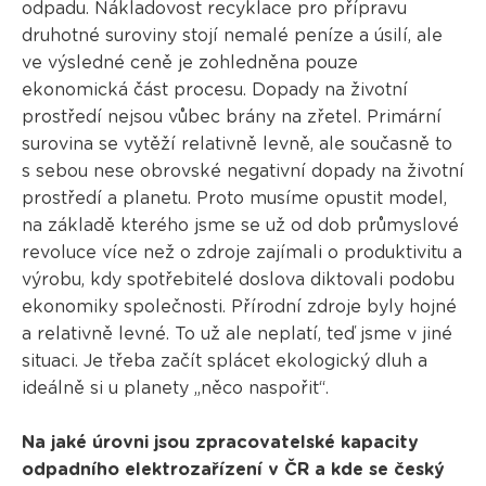
odpadu. Nákladovost recyklace pro přípravu
druhotné suroviny stojí nemalé peníze a úsilí, ale
ve výsledné ceně je zohledněna pouze
ekonomická část procesu. Dopady na životní
prostředí nejsou vůbec brány na zřetel. Primární
surovina se vytěží relativně levně, ale současně to
s sebou nese obrovské negativní dopady na životní
prostředí a planetu. Proto musíme opustit model,
na základě kterého jsme se už od dob průmyslové
revoluce více než o zdroje zajímali o produktivitu a
výrobu, kdy spotřebitelé doslova diktovali podobu
ekonomiky společnosti. Přírodní zdroje byly hojné
a relativně levné. To už ale neplatí, teď jsme v jiné
situaci. Je třeba začít splácet ekologický dluh a
ideálně si u planety „něco naspořit“.
Na jaké úrovni jsou zpracovatelské kapacity
odpadního elektrozařízení v ČR a kde se český