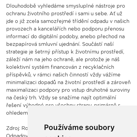
Dlouhodobě vyhledáme smysluplné nástroje pro
ochranu životního prostředí i sami u sebe. Ať už
jde o již zcela samozřejmé třídění odpadu v našich
provozech a kancelářích nebo podporu přenosu
informací do digitální podoby, anebo přechod na
bezpapírová smluvní ujednání. Součástí naší
strategie je šetrný přístup k životnímu prostředí,
záleží nám na jeho ochraně, ale protože je náš
kolektivní systém financován z recyklačních
příspěvků, v rámci našich činností vždy vážíme
minimalizaci dopadů na životní prostředí a zároveň
maximalizaci podpory pro vstup druhotné suroviny
na český trh. Vždy se snažíme najít optimální
řešení výhodné pro všechny strany, primárně s
ohledem na etickou ochranu životního prostředí.
Používáme soubory
Zdroj: Rozhovor vyšel v květnovém čísle časopisu
Odpadové fórum.