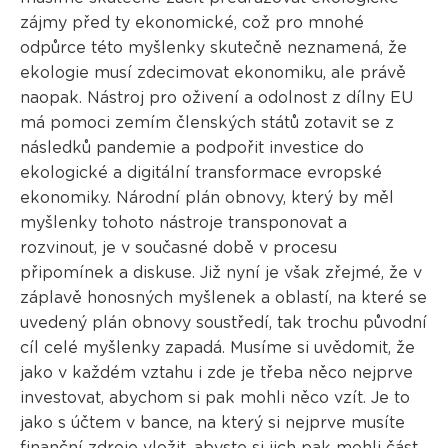
zájmy před ty ekonomické, což pro mnohé
odpůrce této myšlenky skutečně neznamená, že
ekologie musí zdecimovat ekonomiku, ale právě
naopak. Nástroj pro oživení a odolnost z dílny EU
má pomoci zemím členských států zotavit se z
následků pandemie a podpořit investice do
ekologické a digitální transformace evropské
ekonomiky. Národní plán obnovy, který by měl
myšlenky tohoto nástroje transponovat a
rozvinout, je v současné době v procesu
připomínek a diskuse. Již nyní je však zřejmé, že v
záplavě honosných myšlenek a oblastí, na které se
uvedený plán obnovy soustředí, tak trochu původní
cíl celé myšlenky zapadá. Musíme si uvědomit, že
jako v každém vztahu i zde je třeba něco nejprve
investovat, abychom si pak mohli něco vzít. Je to
jako s účtem v bance, na který si nejprve musíte
finanční zdroje vložit, abyste si jich pak mohli část