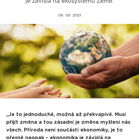
je závislá na ekosystému Země.
06. 05. 2021
„Je to jednoduché, možná až překvapivě. Musí
přijít změna a tou zásadní je změna myšlení nás
všech. Příroda není součástí ekonomiky, je to
přesně naopak – ekonomika je závislá na