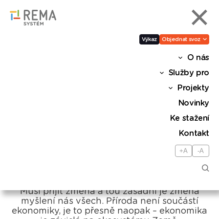
Výkaz
Objednat svoz
O nás
David Vandrovec: Cestu
Služby pro
ekonomického fungování
Projekty
bez důrazu na ekologii nám
Novinky
planeta brzy zatrhne, nelze
Ke stažení
jen brát
Kontakt
+A
-A
Sdílet
Je to jednoduché, možná až překvapivě.
Musí přijít změna a tou zásadní je změna
myšlení nás všech. Příroda není součástí
ekonomiky, je to přesně naopak – ekonomika