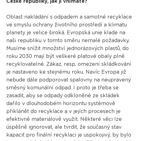
České republiky, jak ji vnímáte?
Oblast nakládání s odpadem a samotné recyklace
ve smyslu ochrany životního prostředí a klimatu
planety je velice široká. Evropská unie klade na
naši republiku v tomto směru nemalé požadavky.
Musíme snížit množství jednorázových plastů, do
roku 2030 mají být veškeré platové obaly plně
recyklovatelné. Zákaz, resp. omezení skládkování
je nastaveno ke stejnému roku. Navíc Evropa již
nebude dále podporovat spalovny na neupravený
směsný komunální odpad. I proto je třeba se
zasadit, aby se odpady odkloněné ze skládek
dařilo v dlouhodobém horizontu systémově
přiklánět do recyklace a v jejích procesech je
efektivně materiálově využít. Některé věci lze
úspěšně ignorovat, ale tvrdit, že současný stav
kapacit pro finální recyklaci je uspokojivý, by bylo