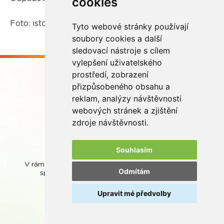
cookies
Foto: istockphoto.com
Tyto webové stránky používají
soubory cookies a další
sledovací nástroje s cílem
vylepšení uživatelského
prostředí, zobrazení
přizpůsobeného obsahu a
reklam, analýzy návštěvnosti
webových stránek a zjištění
Buďme ve spojení
zdroje návštěvnosti.
Souhlasím
V rámci zpětného odběru odpadních přenosných baterií
Odmítám
spolupracujeme se společností
REMA Battery
.
Upravit mé předvolby
© REMA Systém
Nastavení cookies
Ochrana osobních údajů
Mapa stránek
Webová přístupnost