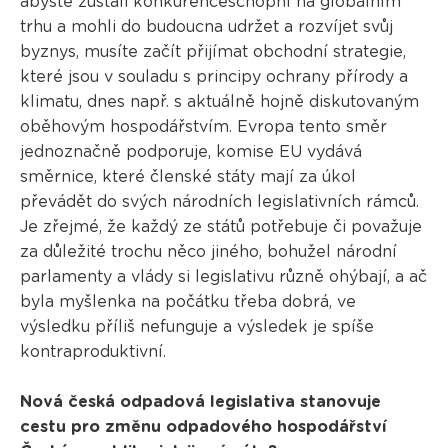
abyste zůstali konkurenceschopní na globálním
trhu a mohli do budoucna udržet a rozvíjet svůj
byznys, musíte začít přijímat obchodní strategie,
které jsou v souladu s principy ochrany přírody a
klimatu, dnes např. s aktuálně hojně diskutovaným
oběhovým hospodářstvím. Evropa tento směr
jednoznačně podporuje, komise EU vydává
směrnice, které členské státy mají za úkol
převádět do svých národních legislativních rámců.
Je zřejmé, že každý ze států potřebuje či považuje
za důležité trochu něco jiného, bohužel národní
parlamenty a vlády si legislativu různě ohýbají, a ač
byla myšlenka na počátku třeba dobrá, ve
výsledku příliš nefunguje a výsledek je spíše
kontraproduktivní.
Nová česká odpadová legislativa stanovuje
cestu pro změnu odpadového hospodářství