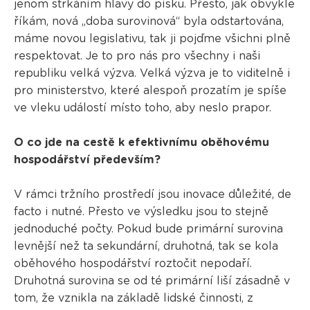
jenom strkáním hlavy do písku. Přesto, jak obvykle
říkám, nová „doba surovinová“ byla odstartována,
máme novou legislativu, tak ji pojďme všichni plně
respektovat. Je to pro nás pro všechny i naši
republiku velká výzva. Velká výzva je to viditelně i
pro ministerstvo, které alespoň prozatím je spíše
ve vleku událostí místo toho, aby neslo prapor.
O co jde na cestě k efektivnímu oběhovému
hospodářství především?
V rámci tržního prostředí jsou inovace důležité, de
facto i nutné. Přesto ve výsledku jsou to stejně
jednoduché počty. Pokud bude primární surovina
levnější než ta sekundární, druhotná, tak se kola
oběhového hospodářství roztočit nepodaří.
Druhotná surovina se od té primární liší zásadně v
tom, že vznikla na základě lidské činnosti, z