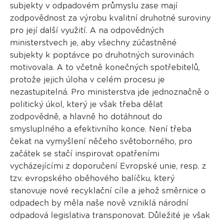
subjekty v odpadovém průmyslu zase mají
zodpovědnost za výrobu kvalitní druhotné suroviny
pro její další využití. A na odpovědných
ministerstvech je, aby všechny zúčastněné
subjekty k poptávce po druhotných surovinách
motivovala. A to včetně konečných spotřebitelů,
protože jejich úloha v celém procesu je
nezastupitelná. Pro ministerstva jde jednoznačně o
politický úkol, který je však třeba dělat
zodpovědně, a hlavně ho dotáhnout do
smysluplného a efektivního konce. Není třeba
čekat na vymyšlení něčeho světoborného, pro
začátek se stačí inspirovat opatřeními
vycházejícími z doporučení Evropské unie, resp. z
tzv. evropského oběhového balíčku, který
stanovuje nové recyklační cíle a jehož směrnice o
odpadech by měla naše nově vzniklá národní
odpadová legislativa transponovat. Důležité je však