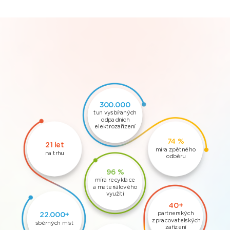
300.000
tun vysbíraných
odpadních
elektrozařízení
74 %
21 let
míra zpětného
na trhu
odběru
96 %
míra recyklace
a materiálového
využití
40+
partnerských
22.000+
zpracovatelských
sběrných míst
zařízení