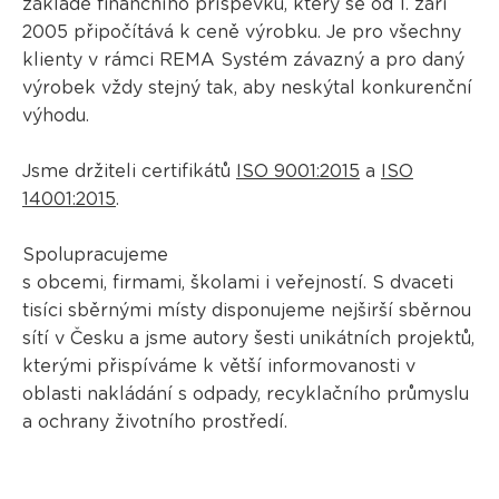
základě finančního příspěvku, který se od 1. září
2005 připočítává k ceně výrobku. Je pro všechny
klienty v rámci REMA Systém závazný a pro daný
výrobek vždy stejný tak, aby neskýtal konkurenční
výhodu.
Jsme držiteli certifikátů
ISO 9001:2015
a
ISO
14001:2015
.
Spolupracujeme
s obcemi, firmami, školami i veřejností. S dvaceti
tisíci sběrnými místy disponujeme nejširší sběrnou
sítí v Česku a jsme autory šesti unikátních projektů,
kterými přispíváme k větší informovanosti v
oblasti nakládání s odpady, recyklačního průmyslu
a ochrany životního prostředí.