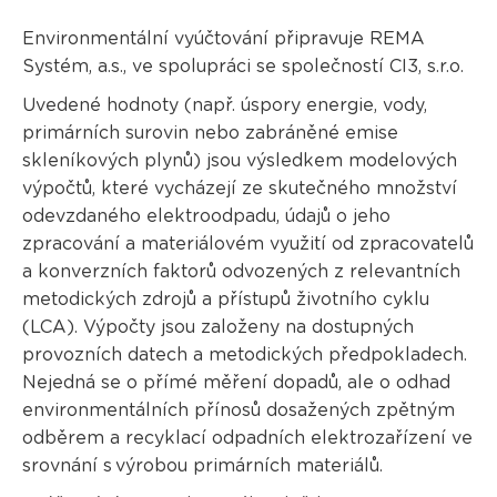
Environmentální vyúčtování připravuje REMA
Systém, a.s., ve spolupráci se společností CI3, s.r.o.
Uvedené hodnoty (např. úspory energie, vody,
primárních surovin nebo zabráněné emise
skleníkových plynů) jsou výsledkem modelových
výpočtů, které vycházejí ze skutečného množství
odevzdaného elektroodpadu, údajů o jeho
zpracování a materiálovém využití od zpracovatelů
a konverzních faktorů odvozených z relevantních
metodických zdrojů a přístupů životního cyklu
(LCA). Výpočty jsou založeny na dostupných
provozních datech a metodických předpokladech.
Nejedná se o přímé měření dopadů, ale o odhad
environmentálních přínosů dosažených zpětným
odběrem a recyklací odpadních elektrozařízení ve
srovnání s výrobou primárních materiálů.