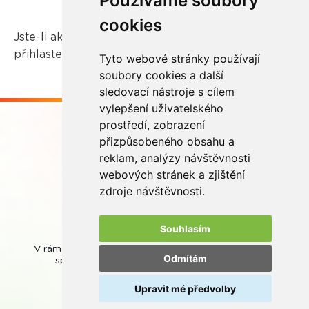
Používáme soubory
cookies
Jste-li akcionářem společnosti REMA Systém,
přihlaste se
zde
.
Tyto webové stránky používají
soubory cookies a další
sledovací nástroje s cílem
vylepšení uživatelského
prostředí, zobrazení
přizpůsobeného obsahu a
reklam, analýzy návštěvnosti
webových stránek a zjištění
Buďme ve spojení
zdroje návštěvnosti.
Souhlasím
V rámci zpětného odběru odpadních přenosných baterií
Odmítám
spolupracujeme se společností
REMA Battery
.
Upravit mé předvolby
© REMA Systém
Nastavení cookies
Ochrana osobních údajů