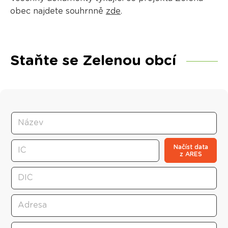
obec najdete souhrnně
zde
.
Staňte se Zelenou obcí
Načíst data
z ARES