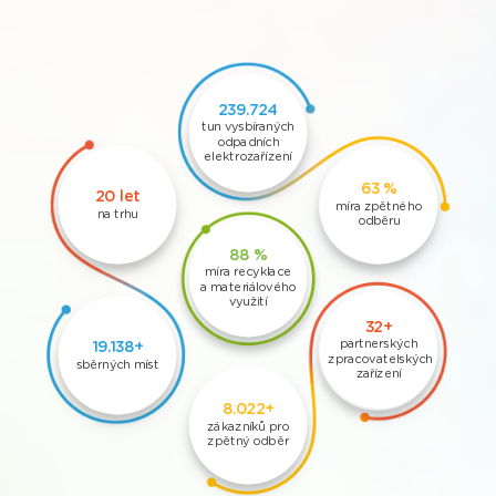
299.703
tun vysbíraných
odpadních
elektrozařízení
69 %
21 let
míra zpětného
na trhu
odběru
92 %
míra recyklace
a materiálového
využití
36+
partnerských
21.834+
zpracovatelských
sběrných míst
zařízení
10.907+
zákazníků pro
zpětný odběr