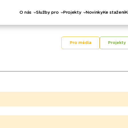
O nás
Služby pro
Projekty
Novinky
Ke stažení
K
Pro média
Projekty