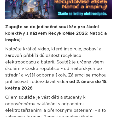
Zapojte se do jedinečné soutěže pro školní
kolektivy s názvem RecykloMise 2026: Natoč a
inspiruj!
Natočte krátké video, které inspiruje, pobaví a
zároveň přiblíží důležitost recyklace
elektroodpadu a baterií. Soutěž je určena všem
školám v České republice – od mateřských po
střední a vyšší odborné školy. Zájemci se mohou
přihlašovat i odevzdávat videa
od 2. února do 15.
května 2026
.
Cílem soutěže je vést děti a studenty k
odpovědnému nakládání s odpadními
elektrozařízeními a přenosnými bateriemi – a to
zábavnou formou. Zapojit se mohou školní