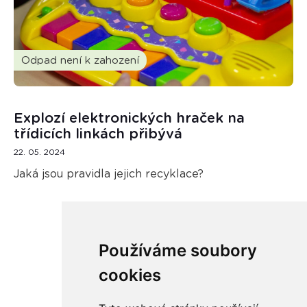
Odpad není k zahození
Explozí elektronických hraček na
třídicích linkách přibývá
22. 05. 2024
Jaká jsou pravidla jejich recyklace?
Používáme soubory
Načíst další
cookies