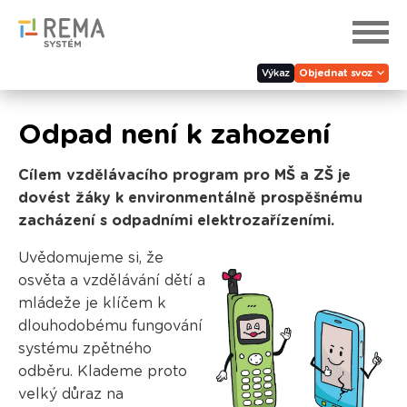
Výkaz
Objednat svoz
Odpad není k zahození
Cílem vzdělávacího program pro MŠ a ZŠ je
dovést žáky k environmentálně prospěšnému
zacházení s odpadními elektrozařízeními.
Uvědomujeme si, že
osvěta a vzdělávání dětí a
mládeže je klíčem k
dlouhodobému fungování
systému zpětného
odběru. Klademe proto
velký důraz na