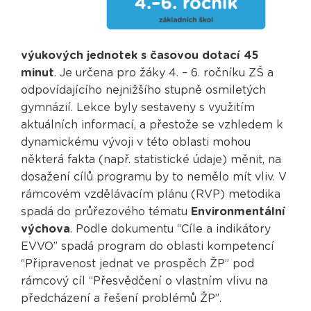
výukových jednotek s časovou dotací 45
minut
. Je určena pro žáky 4. – 6. ročníku ZŠ a
odpovídajícího nejnižšího stupně osmiletých
gymnázií. Lekce byly sestaveny s využitím
aktuálních informací, a přestože se vzhledem k
dynamickému vývoji v této oblasti mohou
některá fakta (např. statistické údaje) měnit, na
dosažení cílů programu by to nemělo mít vliv. V
rámcovém vzdělávacím plánu (RVP) metodika
spadá do průřezového tématu
Environmentální
výchova
. Podle dokumentu “Cíle a indikátory
EVVO” spadá program do oblasti kompetencí
“Připravenost jednat ve prospěch ŽP” pod
rámcový cíl “Přesvědčení o vlastním vlivu na
předcházení a řešení problémů ŽP”.