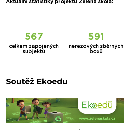
Aktuální statistiky projektu Zelená škola:
571
596
celkem zapojených
nerezových sběrných
subjektů
boxů
Soutěž Ekoedu