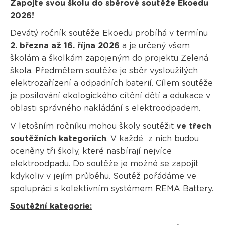
Zapojte svou školu do sběrové soutěže Ekoedu
2026!
Devátý ročník soutěže Ekoedu probíhá v termínu
2. března až 16. října 2026
a je určený všem
školám a školkám zapojeným do projektu Zelená
škola. Předmětem soutěže je sběr vysloužilých
elektrozařízení a odpadních baterií. Cílem soutěže
je posilování ekologického cítění dětí a edukace v
oblasti správného nakládání s elektroodpadem.
V letošním ročníku mohou školy soutěžit
ve třech
soutěžních kategoriích
. V každé z nich budou
oceněny tři školy, které nasbírají nejvíce
elektroodpadu. Do soutěže je možné se zapojit
kdykoliv v jejím průběhu. Soutěž pořádáme ve
spolupráci s kolektivním systémem
REMA Battery
.
Soutěžní kategorie: