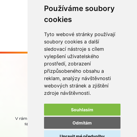
Používáme soubory
Načíst další
cookies
Tyto webové stránky používají
soubory cookies a další
sledovací nástroje s cílem
vylepšení uživatelského
prostředí, zobrazení
přizpůsobeného obsahu a
reklam, analýzy návštěvnosti
webových stránek a zjištění
Buďme ve spojení
zdroje návštěvnosti.
Souhlasím
V rámci zpětného odběru odpadních přenosných baterií
Odmítám
spolupracujeme se společností
REMA Battery
.
Upravit mé předvolby