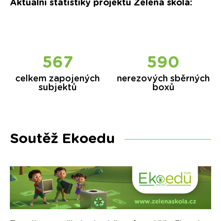
Aktuální statistiky projektu Zelená škola:
571
596
celkem zapojených
nerezových sběrných
subjektů
boxů
Soutěž Ekoedu