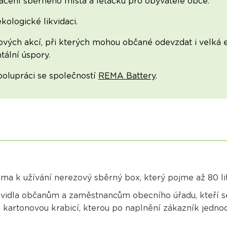
ačení sběrného místa a letáčků pro obyvatele obce.
ologické likvidaci.
vých akcí, při kterých mohou občané odevzdat i velká 
ální úspory.
polupráci se společností
REMA Battery
.
a k užívání nerezový sběrný box, který pojme až 80 lit
pravidla občanům a zaměstnancům obecního úřadu, kteří
 kartonovou krabicí, kterou po naplnění zákazník jedno