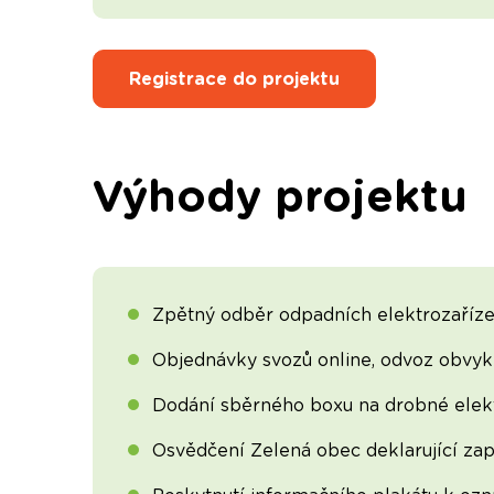
Registrace do projektu
Výhody projektu
Zpětný odběr odpadních elektrozaříze
Objednávky svozů online, odvoz obvykl
Dodání sběrného boxu na drobné elekt
Osvědčení Zelená obec deklarující zapo