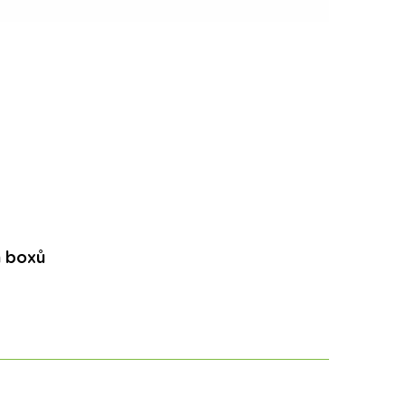
h boxů