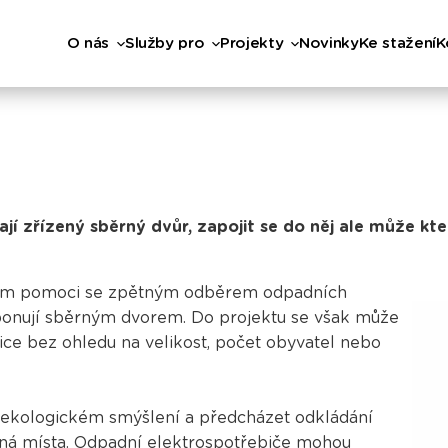
O nás
Služby pro
Projekty
Novinky
Ke stažení
K
ají zřízený sběrný dvůr, zapojit se do něj ale může k
cílem pomoci se zpětným odběrem odpadních
sponují sběrným dvorem. Do projektu se však může
lice bez ohledu na velikost, počet obyvatel nebo
v ekologickém smýšlení a předcházet odkládání
ná místa. Odpadní elektrospotřebiče mohou