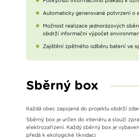
Poskytnutí informačního plakátu k ozn
Automaticky generované potvrzení o ek
Možnost realizace jednorázových sběro
obdrží informační výpočet environment
Zajištění zpětného odběru baterií ve s
Sběrný box
Každá obec zapojená do projektu obdrží zdarm
Sběrný box je určen do interiéru a slouží z
elektrozařízení. Každý sběrný box je vybaven
předá k ekologické likvidaci.