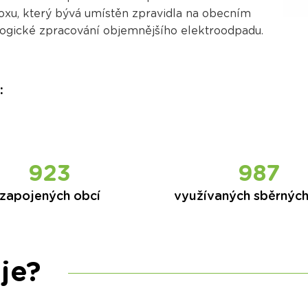
oxu, který bývá umístěn zpravidla na obecním
logické zpracování objemnějšího elektroodpadu.
:
924
988
zapojených obcí
využívaných sběrnýc
je?