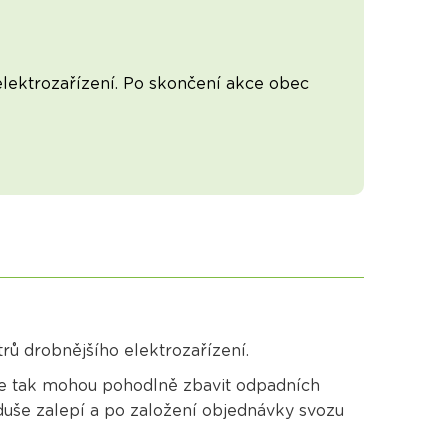
elektrozařízení. Po skončení akce obec
rů drobnějšího elektrozařízení.
 se tak mohou pohodlně zbavit odpadních
duše zalepí a po založení objednávky svozu