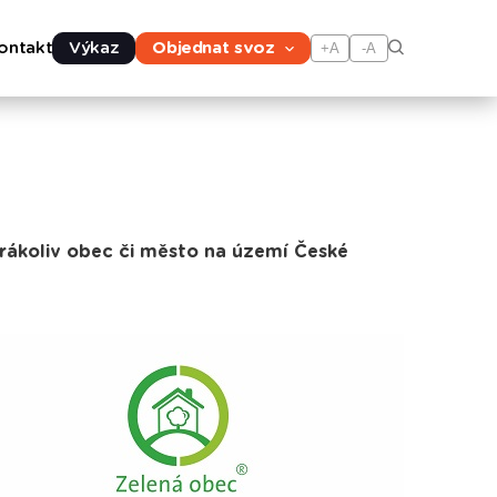
ontakt
Výkaz
Objednat svoz
+A
-A
terákoliv obec či město na území České