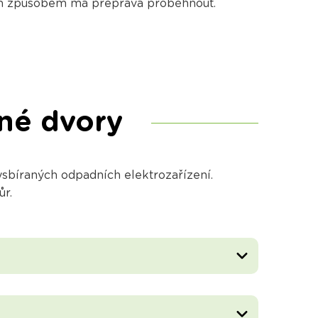
akým způsobem má přeprava proběhnout.
rné dvory
sbíraných odpadních elektrozařízení.
ůr.