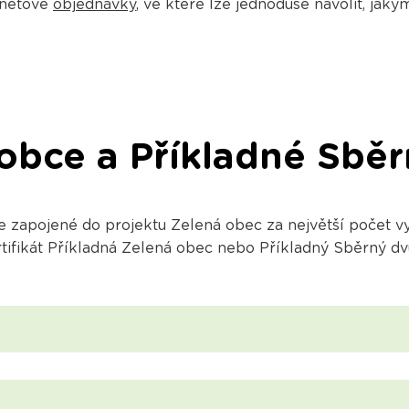
rnetové
objednávky
, ve které lze jednoduše navolit, j
 obce a Příkladné Sbě
zapojené do projektu Zelená obec za největší počet vy
rtifikát Příkladná Zelená obec nebo Příkladný Sběrný dv