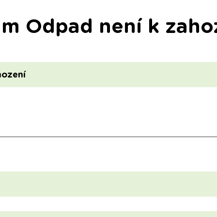
am Odpad není k zaho
hození