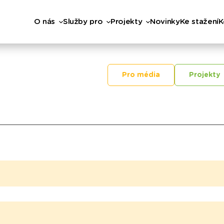
O nás
Služby pro
Projekty
Novinky
Ke stažení
K
Pro média
Projekty