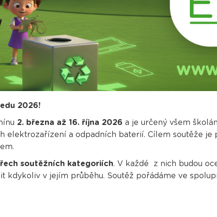
oedu 2026!
rmínu
2. března až 16. října 2026
a je určený všem školá
h elektrozařízení a odpadních baterií. Cílem soutěže je 
dem.
třech soutěžních kategoriích
. V každé z nich budou ocen
it kdykoliv v jejím průběhu. Soutěž pořádáme ve spolu