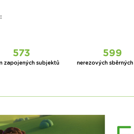
:
573
599
m zapojených subjektů
nerezových sběrných