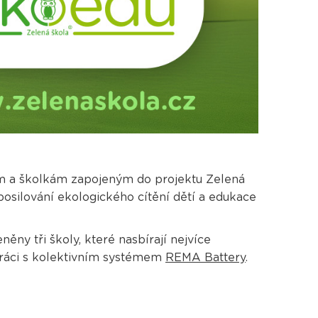
m a školkám zapojeným do projektu Zelená
posilování ekologického cítění dětí a edukace
ěny tři školy, které nasbírají nejvíce
práci s kolektivním systémem
REMA Battery
.