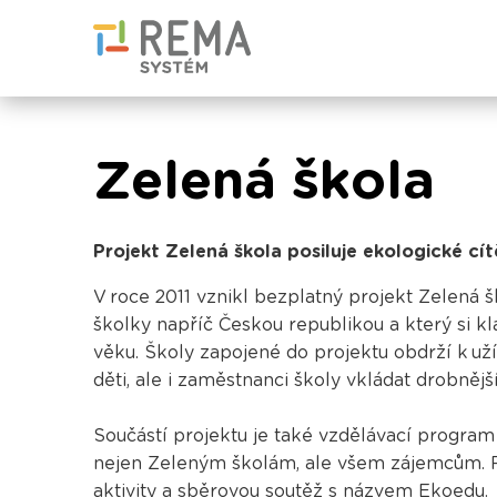
Zelená škola
Projekt Zelená škola posiluje ekologické cí
V roce 2011 vznikl bezplatný projekt Zelená 
školky napříč Českou republikou a který si kl
věku. Školy zapojené do projektu obdrží k u
děti, ale i zaměstnanci školy vkládat drobnějš
Součástí projektu je také vzdělávací progra
nejen Zeleným školám, ale všem zájemcům. P
aktivity a sběrovou soutěž s názvem
Ekoedu
.