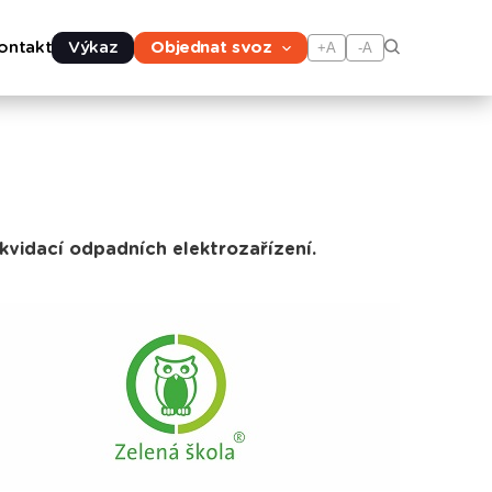
ontakt
Výkaz
Objednat svoz
+A
-A
ikvidací odpadních elektrozařízení.