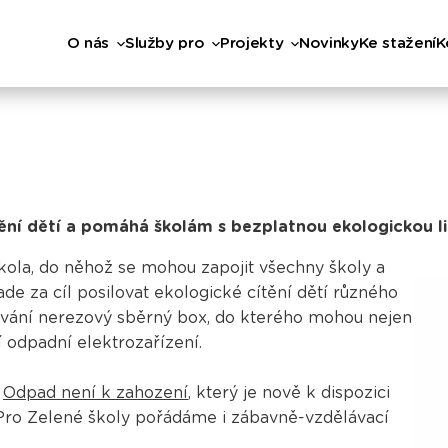
O nás
Služby pro
Projekty
Novinky
Ke stažení
K
tění dětí a pomáhá školám s bezplatnou ekologickou l
škola, do něhož se mohou zapojit všechny školy a
ade za cíl posilovat ekologické cítění dětí různého
žívání nerezový sběrný box, do kterého mohou nejen
í odpadní elektrozařízení.
m
Odpad není k zahození
, který je nově k dispozici
ro Zelené školy pořádáme i zábavně-vzdělávací