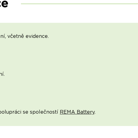
ce
í, včetně evidence.
í.
polupráci se společností
REMA Battery
.