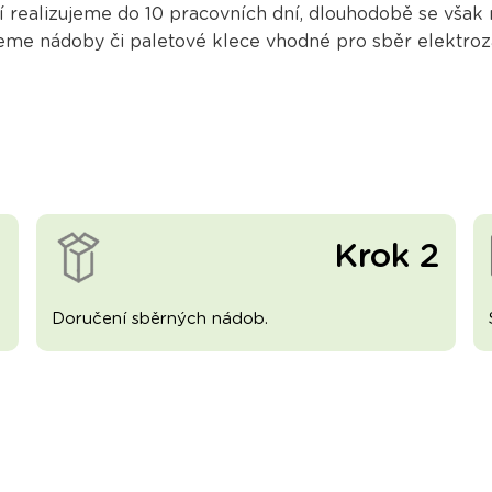
í realizujeme do 10 pracovních dní, dlouhodobě se vša
eme nádoby či paletové klece vhodné pro sběr elektroza
1
Krok 2
Doručení sběrných nádob.