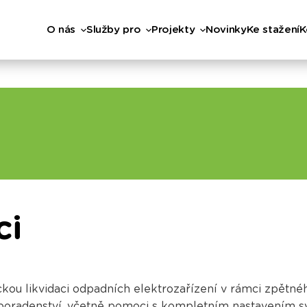
O nás
Služby pro
Projekty
Novinky
Ke stažení
K
ci
ckou likvidaci odpadních elektrozařízení v rámci zpět
a poradenství, včetně pomoci s kompletním nastavením s