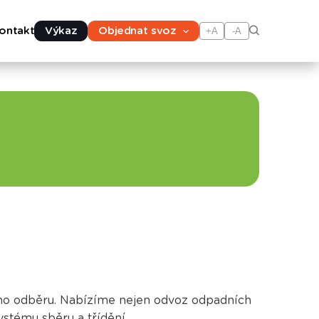
ontakt
Výkaz
Objednat svoz
+A
-A
ného odběru. Nabízíme nejen odvoz odpadních
ystému sběru a třídění.