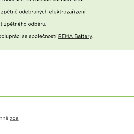
zpětně odebraných elektrozařízení.
t zpětného odběru.
polupráci se společností
REMA Battery
.
rnně
zde
.