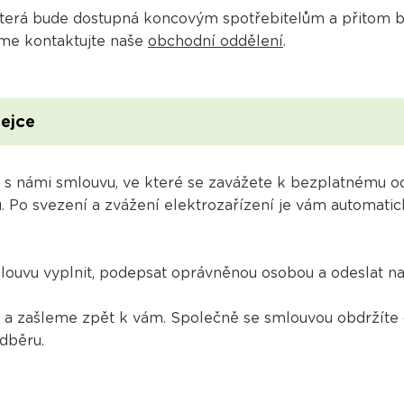
 která bude dostupná koncovým spotřebitelům a přitom 
íme kontaktujte naše
obchodní oddělení
.
dejce
t s námi smlouvu, ve které se zavážete k bezplatnému o
. Po svezení a zvážení elektrozařízení je vám automati
ouvu vyplnit, podepsat oprávněnou osobou a odeslat na 
i a zašleme zpět k vám. Společně se smlouvou obdržíte 
dběru.