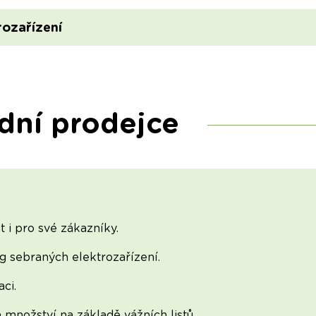
rozařízení
dní prodejce
 i pro své zákazníky.
g sebraných elektrozařízení.
ci.
množství na základě vážních listů.