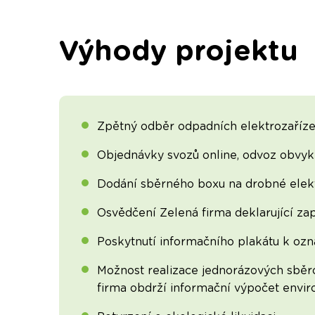
Výhody projektu
Zpětný odběr odpadních elektrozaříze
Objednávky svozů online, odvoz obvykl
Dodání sběrného boxu na drobné elekt
Osvědčení Zelená firma deklarující zap
Poskytnutí informačního plakátu k oz
Možnost realizace jednorázových sběro
firma obdrží informační výpočet envir