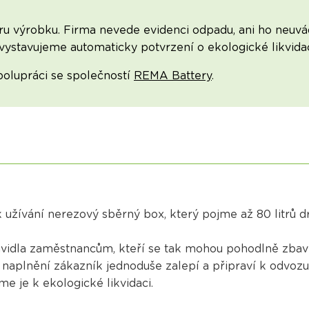
u výrobku. Firma nevede evidenci odpadu, ani ho neuvád
 vystavujeme automaticky potvrzení o ekologické likvidac
polupráci se společností
REMA Battery
.
užívání nerezový sběrný box, který pojme až 80 litrů dr
ravidla zaměstnancům, kteří se tak mohou pohodlně zbav
 naplnění zákazník jednoduše zalepí a připraví k odvozu
e je k ekologické likvidaci.