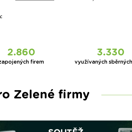
a
:
2.860
3.331
zapojených firem
využívaných sběrnýc
ro Zelené firmy