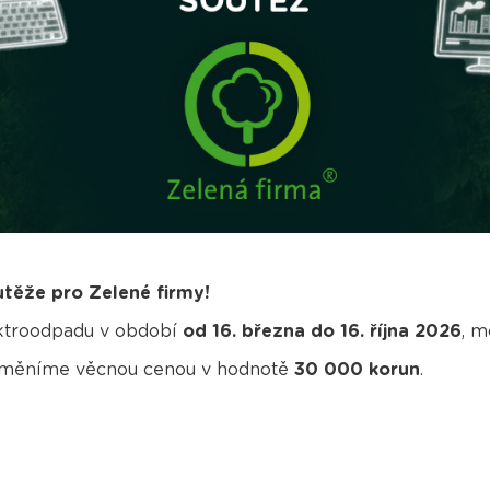
utěže pro Zelené firmy!
ektroodpadu v období
od 16. března do 16. října 2026
, m
 odměníme věcnou cenou v hodnotě
30 000 korun
.