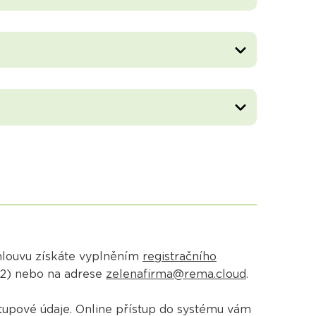
Smlouvu získáte vyplněním
registračního
02) nebo na adrese
zelenafirma@rema.cloud
.
tupové údaje. Online přístup do systému vám