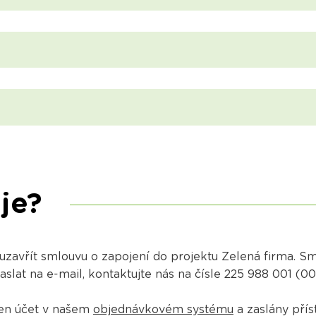
je?
 uzavřít smlouvu o zapojení do projektu Zelená firma. 
lat na e-mail, kontaktujte nás na čísle 225 988 001 (0
en účet v našem
objednávkovém systému
a zaslány přís