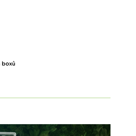
h boxů