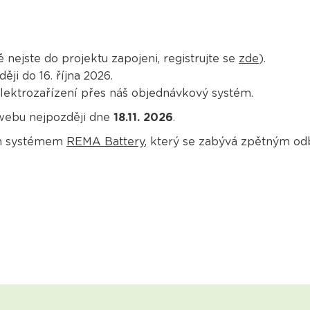
nejste do projektu zapojeni, registrujte se
zde
).
ji do 16. října 2026.
ektrozařízení přes náš objednávkový systém.
webu nejpozději dne
18.11. 2026
.
ím systémem
REMA Battery
, který se zabývá zpětným od