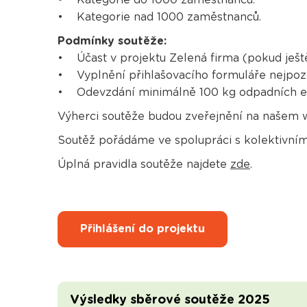
• Kategorie nad 1000 zaměstnanců.
Podmínky soutěže:
• Účast v projektu Zelená firma (pokud ještě 
• Vyplnění přihlašovacího formuláře nejpozdě
• Odevzdání minimálně 100 kg odpadních el
Výherci soutěže budou zveřejnění na našem 
Soutěž pořádáme ve spolupráci s kolektivn
Úplná pravidla soutěže najdete
zde
.
Přihlášení do projektu
Výsledky sběrové soutěže 2025