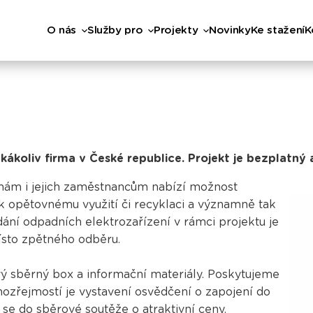
O nás
Služby pro
Projekty
Novinky
Ke stažení
K
kákoliv firma v České republice. Projekt je bezplatný 
irmám i jejich zaměstnancům nabízí možnost
k opětovnému využití či recyklaci a významně tak
dání odpadních elektrozařízení v rámci projektu je
místo zpětného odběru.
 sběrný box a informační materiály. Poskytujeme
zřejmostí je vystavení osvědčení o zapojení do
t se do
sběrové soutěže
o atraktivní ceny.