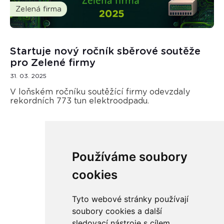
Zelená firma
Startuje nový ročník sběrové soutěže
pro Zelené firmy
31. 03. 2025
V loňském ročníku soutěžící firmy odevzdaly
rekordních 773 tun elektroodpadu.
Používáme soubory
Načíst další
cookies
Tyto webové stránky používají
soubory cookies a další
sledovací nástroje s cílem