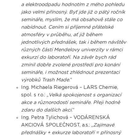
a elektroodpadu hodnotím z mého pohledu
jako velmi přínosný. Byť jde již o pátý ročník
semináře, myslím, že má obsahově stále co
nabídnout. Cením si příjemné přátelské
atmosféry v průběhu, ať již během
jednotlivých přednášek, tak i během návštěv
různých částí Mendelovy univerzity v rámci
exkurzí do laboratoří. Na závěr bych rád
zmínil dobře zvolené prostředí pro konání
semináře, i možnost zhlédnout prezentaci
výrobků Trash Made.
“
Ing. Michaela Riegerová – LARS Chemie,
spol. s r.o.: „
Velká spokojenost s organizací
akce a různorodostí semináře. Přeji hodně
zdaru do dalších akcí.
“
Ing. Petra Tylichová – VODÁRENSKÁ
AKCIOVÁ SPOLEČNOST, a.s.: „
Zajímavé
přednášky + exkurze laboratoří = přínosný